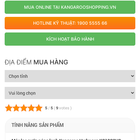
MUA ONLINE TẠI KANGAROOSHOPPING.VN
Công nghệ độc quyền Hydrogen duy nhất tại Việt Nam
Công nghệ độc quyền chống đun khô bầu nóng
HOTLINE KỸ THUẬT: 1900 5555 66
Tiết kiệm tới 60% chi phí vận hành khi làm lạnh nước
KÍCH HOẠT BẢO HÀNH
Thiết kế nhỏ gọn, mặt kính tràn viền vô cực
ĐỊA ĐIỂM
MUA HÀNG
5
/
5
(
9
votes
)
TÍNH NĂNG SẢN PHẨM