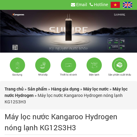
Email
Hotline
Gia dụng
Nhà bếp
Thiết bị vệ sinh
Điện lạnh
Sản phẩm xuất khẩu
Trang chủ
»
Sản phẩm
»
Hàng gia dụng
»
Máy lọc nước
»
Máy lọc
nước Hydrogen
»
Máy lọc nước Kangaroo Hydrogen nóng lạnh
KG12S3H3
Máy lọc nước Kangaroo Hydrogen
nóng lạnh KG12S3H3