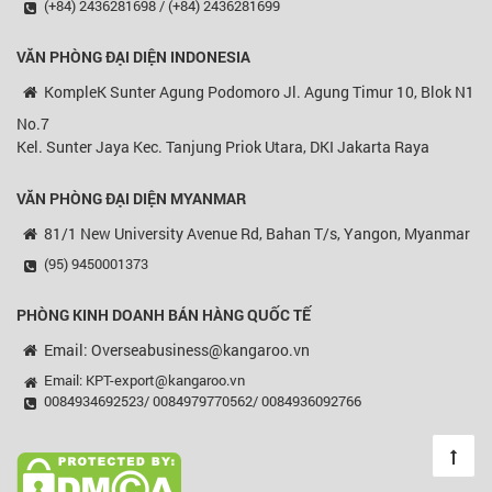
(+84) 2436281698 / (+84) 2436281699
VĂN PHÒNG ĐẠI DIỆN
INDONESIA
KompleK Sunter Agung Podomoro Jl. Agung Timur 10, Blok N1
No.7
Kel. Sunter Jaya Kec. Tanjung Priok Utara, DKI Jakarta Raya
VĂN PHÒNG ĐẠI DIỆN MYANMAR
81/1 New University Avenue Rd, Bahan T/s, Yangon, Myanmar
(95) 9450001373
PHÒNG KINH DOANH BÁN HÀNG QUỐC TẾ
Email: Overseabusiness@kangaroo.vn
Email: KPT-export@kangaroo.vn
0084934692523/ 0084979770562/ 0084936092766