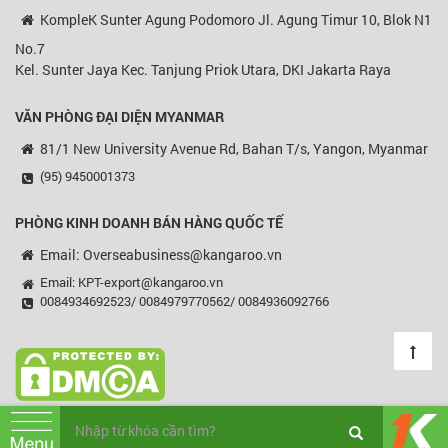
KompleK Sunter Agung Podomoro Jl. Agung Timur 10, Blok N1
No.7
Kel. Sunter Jaya Kec. Tanjung Priok Utara, DKI Jakarta Raya
VĂN PHÒNG ĐẠI DIỆN MYANMAR
81/1 New University Avenue Rd, Bahan T/s, Yangon, Myanmar
(95) 9450001373
PHÒNG KINH DOANH BÁN HÀNG QUỐC TẾ
Email: Overseabusiness@kangaroo.vn
Email: KPT-export@kangaroo.vn
0084934692523/ 0084979770562/ 0084936092766
© Copyright 2003 - 2018 Kangaroo, All rights reserved.