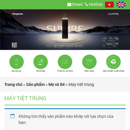
Email
Hotline
Gia dụng
Nhà bếp
Thiết bị vệ sinh
Điện lạnh
Sản phẩm xuất khẩu
Trang chủ
»
Sản phẩm
»
Mẹ và Bé
»
Máy tiệt trùng
MÁY TIỆT TRÙNG
Không tìm thấy sản phẩm nào khớp với lựa chọn của
bạn.