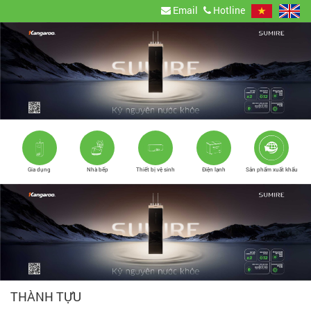
Email
Hotline
Gia dụng
Nhà bếp
Thiết bị vệ sinh
Điện lạnh
Sản phẩm xuất khẩu
THÀNH TỰU