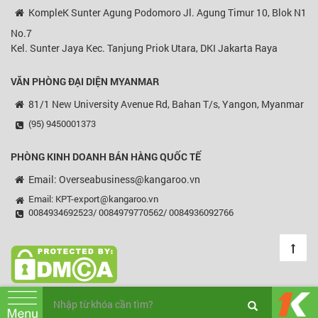
KompleK Sunter Agung Podomoro Jl. Agung Timur 10, Blok N1
No.7
Kel. Sunter Jaya Kec. Tanjung Priok Utara, DKI Jakarta Raya
VĂN PHÒNG ĐẠI DIỆN MYANMAR
81/1 New University Avenue Rd, Bahan T/s, Yangon, Myanmar
(95) 9450001373
PHÒNG KINH DOANH BÁN HÀNG QUỐC TẾ
Email: Overseabusiness@kangaroo.vn
Email: KPT-export@kangaroo.vn
0084934692523/ 0084979770562/ 0084936092766
© Copyright 2003 - 2018 Kangaroo, All rights reserved.