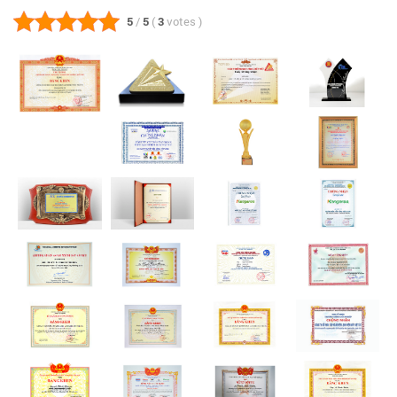
5
/
5
(
3
votes
)