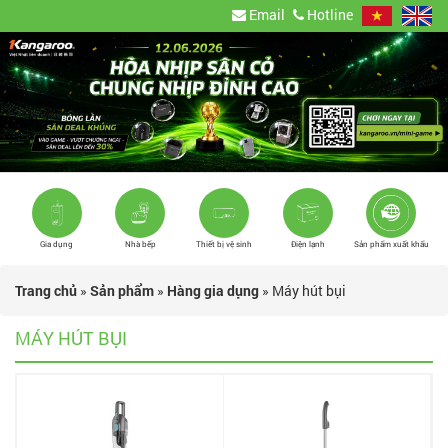
Email
Hotline
Gia dụng
Nhà bếp
Thiết bị vệ sinh
Điện lạnh
Sản phẩm xuất khẩu
Trang chủ
»
Sản phẩm
»
Hàng gia dụng
»
Máy hút bụi
MÁY HÚT BỤI