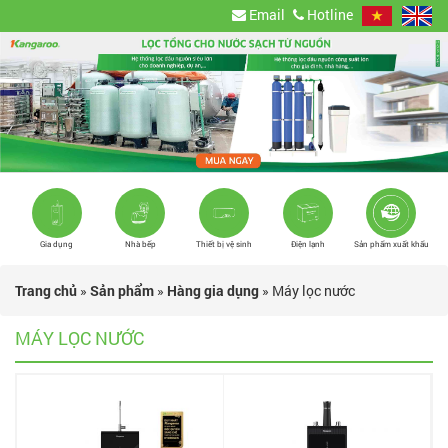
Email
Hotline
Gia dụng
Nhà bếp
Thiết bị vệ sinh
Điện lạnh
Sản phẩm xuất khẩu
Trang chủ
»
Sản phẩm
»
Hàng gia dụng
»
Máy lọc nước
MÁY LỌC NƯỚC