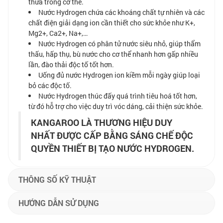
thừa trong cơ thể.
Nước Hydrogen chứa các khoáng chất tự nhiên và các
chất điện giải dạng ion cần thiết cho sức khỏe như K+,
Mg2+, Ca2+, Na+,…
Nước Hydrogen có phân tử nước siêu nhỏ, giúp thẩm
thấu, hấp thụ, bù nước cho cơ thể nhanh hơn gấp nhiều
lần, đào thải độc tố tốt hơn.
Uống đủ nước Hydrogen ion kiềm mỗi ngày giúp loại
bỏ các độc tố.
Nước Hydrogen thúc đấy quá trình tiêu hoá tốt hơn,
từ đó hỗ trợ cho việc duy trì vóc dáng, cải thiện sức khỏe.
KANGAROO LÀ THƯƠNG HIỆU DUY
NHẤT ĐƯỢC CẤP BẰNG SÁNG CHẾ ĐỘC
QUYỀN THIẾT BỊ TẠO NƯỚC HYDROGEN.
THÔNG SỐ KỸ THUẬT
HƯỚNG DẪN SỬ DỤNG