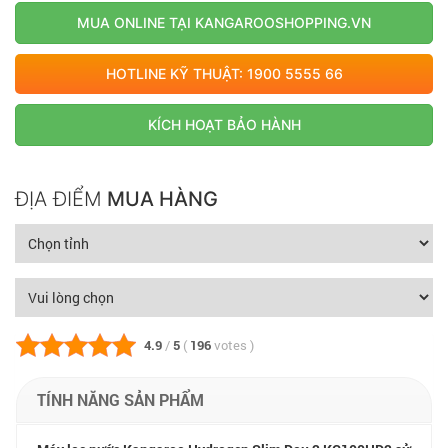
chóng
MUA ONLINE TẠI KANGAROOSHOPPING.VN
HOTLINE KỸ THUẬT: 1900 5555 66
KÍCH HOẠT BẢO HÀNH
ĐỊA ĐIỂM
MUA HÀNG
4.9
/
5
(
196
votes
)
TÍNH NĂNG SẢN PHẨM