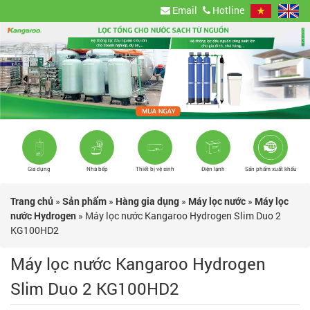
Email
Hotline
Gia dụng
Nhà bếp
Thiết bị vệ sinh
Điện lạnh
Sản phẩm xuất khẩu
Trang chủ
»
Sản phẩm
»
Hàng gia dụng
»
Máy lọc nước
»
Máy lọc
nước Hydrogen
»
Máy lọc nước Kangaroo Hydrogen Slim Duo 2
KG100HD2
Máy lọc nước Kangaroo Hydrogen
Slim Duo 2 KG100HD2