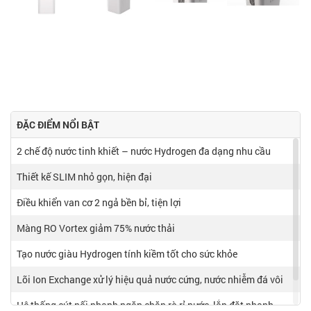
ĐẶC ĐIỂM NỔI BẬT
2 chế độ nước tinh khiết – nước Hydrogen đa dạng nhu cầu
Thiết kế SLIM nhỏ gọn, hiện đại
Điều khiển van cơ 2 ngả bền bỉ, tiện lợi
Màng RO Vortex giảm 75% nước thải
Tạo nước giàu Hydrogen tính kiềm tốt cho sức khỏe
Lõi Ion Exchange xử lý hiệu quả nước cứng, nước nhiễm đá vôi
Hệ thống cút nối nhanh ngăn chặn rò rỉ nước, lắp đặt nhanh