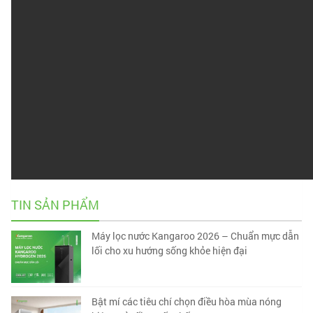
TIN SẢN PHẨM
Máy lọc nước Kangaroo 2026 – Chuẩn mực dẫn
lối cho xu hướng sống khỏe hiện đại
Bật mí các tiêu chí chọn điều hòa mùa nóng