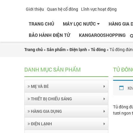
Giới thiệu
Quan hệ cổ đông
Lĩnh vực hoạt động
TRANG CHỦ
MÁY LỌC NƯỚC
HÀNG GIA
BẢO HÀNH ĐIỆN TỬ
KANGAROOSHOPPING
Trang chủ
»
Sản phẩm
»
Điện lạnh
»
Tủ đông
»
Tủ đông đứ
DANH MỤC SẢN PHẨM
TỦ ĐÔN
MẸ VÀ BÉ
Kh
THIẾT BỊ CHIẾU SÁNG
Tủ đông đứ
HÀNG GIA DỤNG
tươi ngon 
ĐIỆN LẠNH