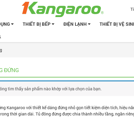
T
 DỤNG
THIẾT BỊ BẾP
ĐIỆN LẠNH
THIẾT BỊ VỆ SI
ng
G ĐỨNG
ông tìm thấy sản phẩm nào khớp với lựa chọn của bạn.
ng Kangaroo với thiết kế dáng đứng nhỏ gọn tiết kiệm diện tích, hiệu 
trong thời gian dài. Tủ đông đứng được chia thành nhiều tầng, ngăn riên