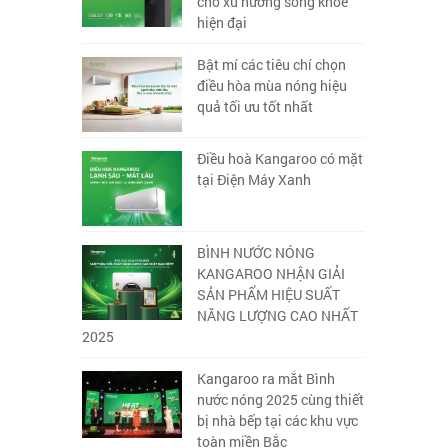
cho xu hướng sống khỏe
hiện đại
Bật mí các tiêu chí chọn
điều hòa mùa nóng hiệu
quả tối ưu tốt nhất
Điều hoà Kangaroo có mặt
tại Điện Máy Xanh
BÌNH NƯỚC NÓNG
KANGAROO NHẬN GIẢI
SẢN PHẨM HIỆU SUẤT
NĂNG LƯỢNG CAO NHẤT
2025
Kangaroo ra mắt Bình
nước nóng 2025 cùng thiết
bị nhà bếp tại các khu vực
toàn miền Bắc