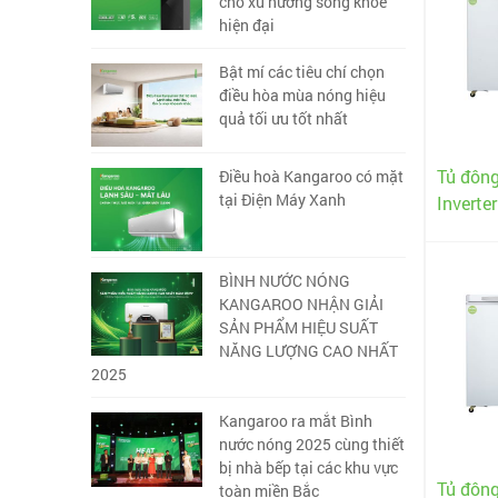
cho xu hướng sống khỏe
hiện đại
Bật mí các tiêu chí chọn
điều hòa mùa nóng hiệu
quả tối ưu tốt nhất
Tủ đôn
Điều hoà Kangaroo có mặt
tại Điện Máy Xanh
Inverte
BÌNH NƯỚC NÓNG
KANGAROO NHẬN GIẢI
SẢN PHẨM HIỆU SUẤT
NĂNG LƯỢNG CAO NHẤT
2025
Kangaroo ra mắt Bình
nước nóng 2025 cùng thiết
bị nhà bếp tại các khu vực
Tủ đôn
toàn miền Bắc