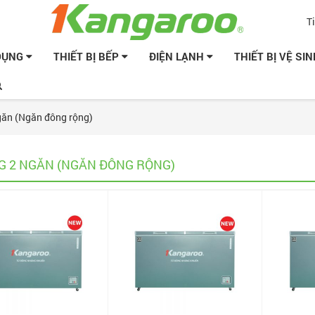
T
 DỤNG
THIẾT BỊ BẾP
ĐIỆN LẠNH
THIẾT BỊ VỆ SI
găn (Ngăn đông rộng)
G 2 NGĂN (NGĂN ĐÔNG RỘNG)