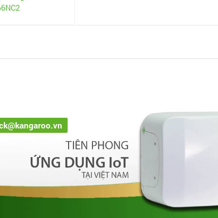
266NC2
ack@kangaroo.vn