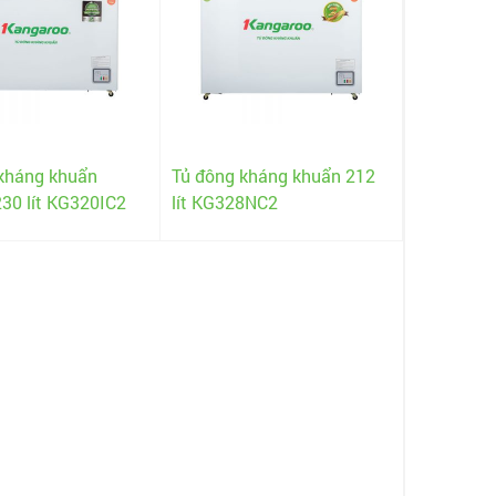
kháng khuẩn
Tủ đông kháng khuẩn 212
230 lít KG320IC2
lít KG328NC2