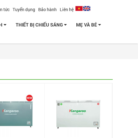
in tức
Tuyển dụng
Bảo hành
Liên hệ
NH
THIẾT BỊ CHIẾU SÁNG
MẸ VÀ BÉ