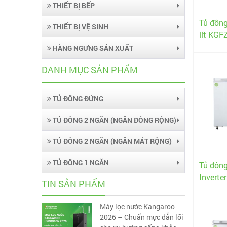
THIẾT BỊ BẾP
Tủ đôn
THIẾT BỊ VỆ SINH
lít KG
HÀNG NGƯNG SẢN XUẤT
DANH MỤC SẢN PHẨM
TỦ ĐÔNG ĐỨNG
TỦ ĐÔNG 2 NGĂN (NGĂN ĐÔNG RỘNG)
TỦ ĐÔNG 2 NGĂN (NGĂN MÁT RỘNG)
TỦ ĐÔNG 1 NGĂN
Tủ đôn
Inverte
TIN SẢN PHẨM
Máy lọc nước Kangaroo
2026 – Chuẩn mực dẫn lối