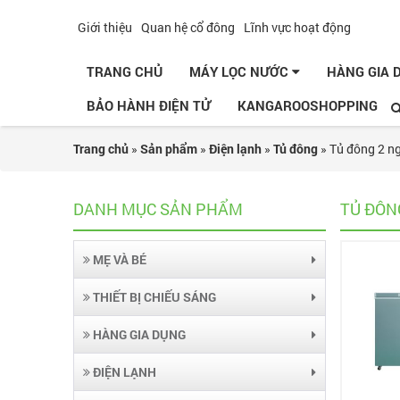
Giới thiệu
Quan hệ cổ đông
Lĩnh vực hoạt động
TRANG CHỦ
MÁY LỌC NƯỚC
HÀNG GIA
BẢO HÀNH ĐIỆN TỬ
KANGAROOSHOPPING
Trang chủ
»
Sản phẩm
»
Điện lạnh
»
Tủ đông
»
Tủ đông 2 n
DANH MỤC SẢN PHẨM
TỦ ĐÔN
MẸ VÀ BÉ
THIẾT BỊ CHIẾU SÁNG
HÀNG GIA DỤNG
ĐIỆN LẠNH