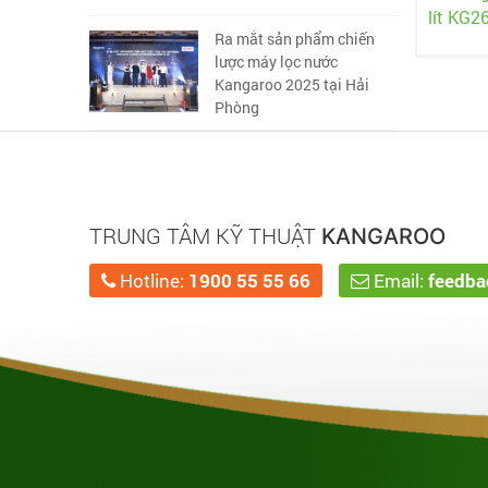
lít KG
Ra mắt sản phẩm chiến
lược máy lọc nước
Kangaroo 2025 tại Hải
Phòng
TRUNG TÂM KỸ THUẬT
KANGAROO
Hotline:
1900 55 55 66
Email:
feedb