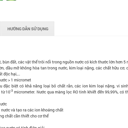
HƯỚNG DẪN SỬ DỤNG
ét, bùn đất, các vật thể trôi nổi trong nguồn nước có kích thước lớn hơn 5
ờn, dầu mỡ không hòa tan trong nước, kim loại nặng, các chất hữu cơ, 
ất độc hại,…
thước > 1 micromet
đặc biệt có khả năng loại bỏ chất rắn, các ion kim loại nặng, vi sinh
-3
từ 10­
micrometer. Nước qua màng lọc RO tinh khiết đến 99,99%, có t
nước
a nước và tạo ra các ion khoáng chất
g chất cần thiết cho cơ thể
ạo nước có tính điện giải