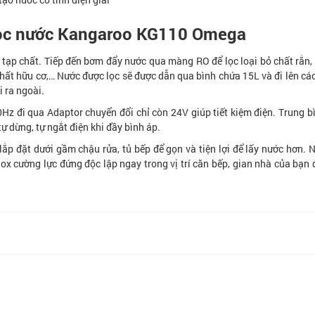
lọc nước Kangaroo KG110 Omega
ác tạp chất. Tiếp đến bơm đẩy nước qua màng RO để lọc loại bỏ chất rắn,
c chất hữu cơ,… Nước được lọc sẽ được dẫn qua bình chứa 15L và đi lên các
 ra ngoài.
z đi qua Adaptor chuyển đổi chỉ còn 24V giúp tiết kiệm điện. Trung b
ự dừng, tự ngắt điện khi đầy bình áp.
lắp đặt dưới gầm chậu rửa, tủ bếp để gọn và tiện lợi để lấy nước hơn. 
nox cường lực đứng độc lập ngay trong vị trí căn bếp, gian nhà của bạn