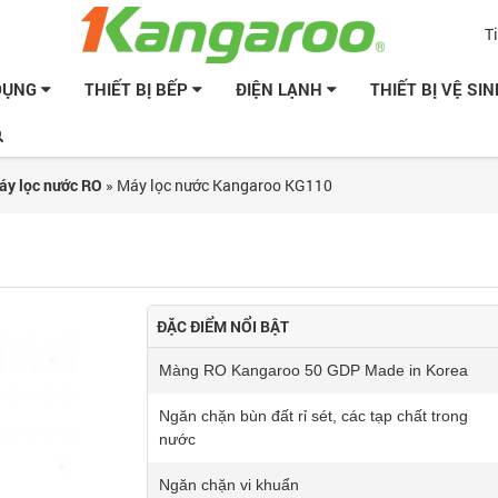
T
 DỤNG
THIẾT BỊ BẾP
ĐIỆN LẠNH
THIẾT BỊ VỆ SI
áy lọc nước RO
»
Máy lọc nước Kangaroo KG110
ĐẶC ĐIỂM NỔI BẬT
Màng RO Kangaroo 50 GDP Made in Korea
Ngăn chặn bùn đất rỉ sét, các tạp chất trong
nước
Ngăn chặn vi khuẩn