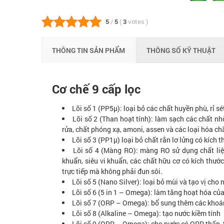
5
/
5
(
3
votes
)
THÔNG TIN SẢN PHẨM
THÔNG SỐ KỸ THUẬT
Cơ chế 9 cấp lọc
Lõi số 1 (PP5µ): loại bỏ các chất huyền phù, rỉ s
Lõi số 2 (Than hoạt tính): làm sạch các chất nh
rửa, chất phóng xạ, amoni, assen và các loại hóa ch
Lõi số 3 (PP1µ) loại bỏ chất rắn lơ lửng có kích 
Lõi số 4 (Màng RO): màng RO sử dụng chất liệu 
khuẩn, siêu vi khuẩn, các chất hữu cơ có kích thước 
trực tiếp mà không phải đun sôi.
Lõi số 5 (Nano Silver): loại bỏ mùi và tạo vị cho 
Lõi số 6 (5 in 1 – Omega): làm tăng hoạt hóa củ
Lõi số 7 (ORP – Omega): bổ sung thêm các khoán
Lõi số 8 (Alkaline – Omega): tạo nước kiềm tính
Lõi số 9 (ORP – Omega): cho nước có ORP thấp, t