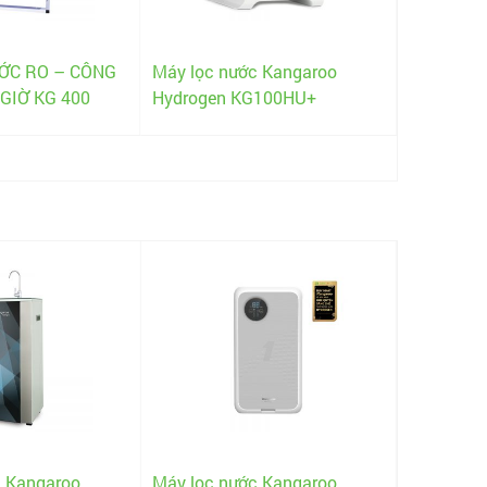
ỚC RO – CÔNG
Máy lọc nước Kangaroo
/GIỜ KG 400
Hydrogen KG100HU+
c Kangaroo
Máy lọc nước Kangaroo
Máy lọc 