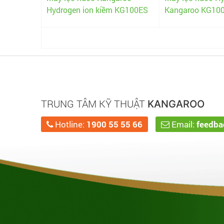
 KG100ES
Kangaroo KG100HA
lạnh KG10A3
TRUNG TÂM KỸ THUẬT
KANGAROO
Hotline:
1900 55 55 66
Email:
feedb