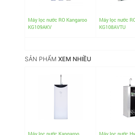
aroo KG09
Máy lọc nước RO Kangaroo
Máy lọc nước R
KG109AKV
KG108AVTU
SẢN PHẨM
XEM NHIỀU
aroo
Máy lọc nước Hydrogen
Máy lọc nước K