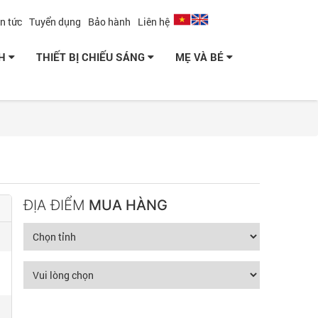
in tức
Tuyển dụng
Bảo hành
Liên hệ
NH
THIẾT BỊ CHIẾU SÁNG
MẸ VÀ BÉ
ĐỊA ĐIỂM
MUA HÀNG