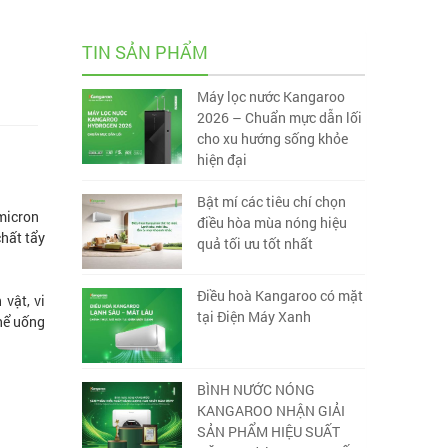
TIN SẢN PHẨM
Máy lọc nước Kangaroo
2026 – Chuẩn mực dẫn lối
cho xu hướng sống khỏe
hiện đại
Bật mí các tiêu chí chọn
 micron
điều hòa mùa nóng hiệu
chất tẩy
quả tối ưu tốt nhất
Điều hoà Kangaroo có mặt
 vật, vi
tại Điện Máy Xanh
hể uống
BÌNH NƯỚC NÓNG
KANGAROO NHẬN GIẢI
SẢN PHẨM HIỆU SUẤT