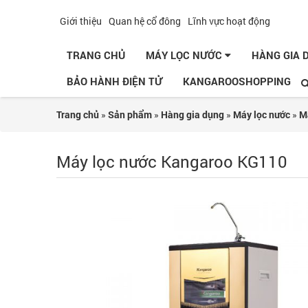
Giới thiệu
Quan hệ cổ đông
Lĩnh vực hoạt động
TRANG CHỦ
MÁY LỌC NƯỚC
HÀNG GIA
BẢO HÀNH ĐIỆN TỬ
KANGAROOSHOPPING
Trang chủ
»
Sản phẩm
»
Hàng gia dụng
»
Máy lọc nước
»
M
Máy lọc nước Kangaroo KG110