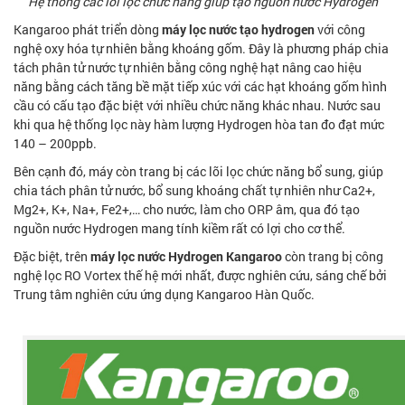
Hệ thống các lõi lọc chức năng giúp tạo nguồn nước Hydrogen
Kangaroo phát triển dòng
máy lọc nước
tạo hydrogen
với công
nghệ oxy hóa tự nhiên bằng khoáng gốm. Đây là phương pháp chia
tách phân tử nước tự nhiên bằng công nghệ hạt nâng cao hiệu
năng bằng cách tăng bề mặt tiếp xúc với các hạt khoáng gốm hình
cầu có cấu tạo đặc biệt với nhiều chức năng khác nhau. Nước sau
khi qua hệ thống lọc này hàm lượng Hydrogen hòa tan đo đạt mức
140 – 200ppb.
Bên cạnh đó, máy còn trang bị các lõi lọc chức năng bổ sung, giúp
chia tách phân tử nước, bổ sung khoáng chất tự nhiên như Ca2+,
Mg2+, K+, Na+, Fe2+,… cho nước, làm cho ORP âm, qua đó tạo
nguồn nước Hydrogen mang tính kiềm rất có lợi cho cơ thể.
Đặc biệt, trên
máy lọc nước Hydrogen Kangaroo
còn trang bị công
nghệ lọc RO Vortex thế hệ mới nhất, được nghiên cứu, sáng chế bởi
Trung tâm nghiên cứu ứng dụng Kangaroo Hàn Quốc.