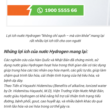
Lợi ích nước Hydrogen “không chỉ sạch – mà còn khỏe” mang lại
rất nhiều lợi ích tốt cho con người
Những lợi ích của nước Hydrogen mang lại:
Các nghiên cứu của Hàn Quốc và Nhật Bản đã chứng minh, sử
dụng nước giàu Hydrogen hoạt hóa trong thời gian dài có tác dụng
giúp trung hòa các tác nhân oxy hóa mạnh, các gốc tự do, giúp làm
chậm quá trình lão hóa, cải thiện tình trạng của hệ tiêu hóa, và
bệnh dạ dày.
Theo Tiến sĩ Hayashi Hidemitsu (Benefits of alkaline, Ionized water
by Dr. Hidemitsu Hayashi, M.D), Viện Trưởng Viện Nước Nhật Bản,
nước giàu Hydrogen có khả năng hỗ trợ cải thiện tình trạng tiểu
đường, bệnh phổi, gout, cao huyết áp, và nhiều bệnh khác do quá
trình lão hóa và oxi hóa trong cơ thể gây ra.