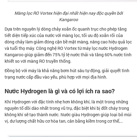
Màng lọc RO Vortex hiện đại nhất hiện nay độc quyền bởi
Kangaroo
Dựa trên nguyên lý dòng chảy xoắn ốc quanh trục cho phép tăng
tiết diện tiếp xúc của nước với màng lọc, tối ưu độ xoắn rối của
dòng chảy làm giảm đóng cặn bề mặt màng, nâng cao hiệu quả lọc
và tuổi thọ máy. Công nghệ RO Vortex từ máy lọc nước Hydrogen
Kangaroo giúp giảm đến 75% tỷ lệ nước thải và tăng 60% nước tinh
khiết so với màng RO truyền thống.
Đồng bộ với máy là khả năng bơm hút sâu tự động, giải quyết tình
trạng nước cấp đầu vào yếu, phù hợp với mọi địa hình.
Nước Hydrogen là gì và có lợi ích ra sao?
Khí Hydrogen với đặc tính nhẹ hơn không khí, là một trong những
nguyên tố dồi dào nhất trong vũ trụ, đặc biệt khi bị đốt cháy trong
không khí sẽ tạo thành nước. Nước giàu Hydrogen giúp loại bỏ mùi
vị, dư lượng chất hữu cơ hòa tan, cân bằng kiềm trong cơ thể,…