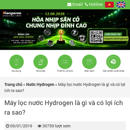
Email
Hotline
Gia dụng
Nhà bếp
Thiết bị vệ sinh
Điện lạnh
Sản phẩm xuất khẩu
Trang chủ
»
Nước Hydrogen
»
Máy lọc nước Hydrogen là gì và có lợi
ích ra sao?
Máy lọc nước Hydrogen là gì và có lợi ích
ra sao?
09/01/2019
30759 lượt xem