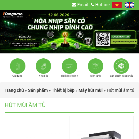
Email
Hotline
Gia dụng
Nhà bếp
Thiết bị vệ sinh
Điện lạnh
Sản phẩm xuất khẩu
Trang chủ
»
Sản phẩm
»
Thiết bị bếp
»
Máy hút mùi
»
Hút mùi âm tủ
HÚT MÙI ÂM TỦ