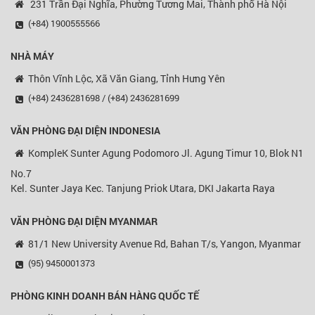
231 Trần Đại Nghĩa, Phường Tương Mai, Thành phố Hà Nội
(+84) 1900555566
NHÀ MÁY
Thôn Vĩnh Lộc, Xã Văn Giang, Tỉnh Hưng Yên
(+84) 2436281698 / (+84) 2436281699
VĂN PHÒNG ĐẠI DIỆN
INDONESIA
KompleK Sunter Agung Podomoro Jl. Agung Timur 10, Blok N1
No.7
Kel. Sunter Jaya Kec. Tanjung Priok Utara, DKI Jakarta Raya
VĂN PHÒNG ĐẠI DIỆN MYANMAR
81/1 New University Avenue Rd, Bahan T/s, Yangon, Myanmar
(95) 9450001373
PHÒNG KINH DOANH BÁN HÀNG QUỐC TẾ