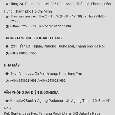
Tầng 24, Tòa nhà Viettel, 285 Cách Mạng Tháng 8, Phường Hòa
Hưng, Thành phố Hồ Chí Minh
Thời gian làm việc: Thứ 2 – Thứ 6 (8h00 – 17h30) và Thứ 7 (8h00 –
12h00)
(+84)2822535578 (Liên hệ giờ hành chính)
TRUNG TÂM DỊCH VỤ KHÁCH HÀNG
231 Trần Đại Nghĩa, Phường Tương Mai, Thành phố Hà Nội
(+84) 1900555566
NHÀ MÁY
Thôn Vĩnh Lộc, Xã Văn Giang, Tỉnh Hưng Yên
(+84) 2436281698 / (+84) 2436281699
VĂN PHÒNG ĐẠI DIỆN
INDONESIA
KompleK Sunter Agung Podomoro Jl. Agung Timur 10, Blok N1
No.7
Kel. Sunter Jaya Kec. Tanjung Priok Utara, DKI Jakarta Raya