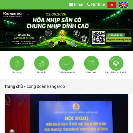
Email
Hotline
Gia dụng
Nhà bếp
Thiết bị vệ sinh
Điện lạnh
Sản phẩm xuất khẩu
Trang chủ
»
công đoàn kangaroo