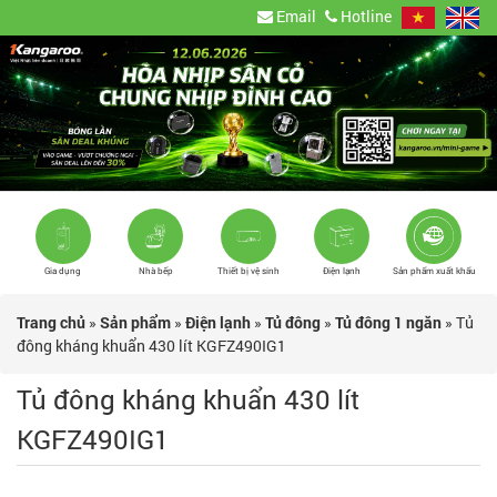
Email
Hotline
Gia dụng
Nhà bếp
Thiết bị vệ sinh
Điện lạnh
Sản phẩm xuất khẩu
Trang chủ
»
Sản phẩm
»
Điện lạnh
»
Tủ đông
»
Tủ đông 1 ngăn
»
Tủ
đông kháng khuẩn 430 lít KGFZ490IG1
Tủ đông kháng khuẩn 430 lít
KGFZ490IG1