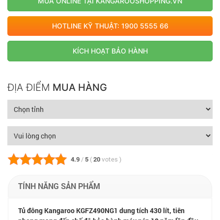
MUA ONLINE TẠI KANGAROOSHOPPING.VN
HOTLINE KỸ THUẬT: 1900 5555 66
KÍCH HOẠT BẢO HÀNH
ĐỊA ĐIỂM
MUA HÀNG
4.9
/
5
(
20
votes
)
TÍNH NĂNG SẢN PHẨM
Tủ đông Kangaroo KGFZ490NG1 dung tích 430 lít, tiên