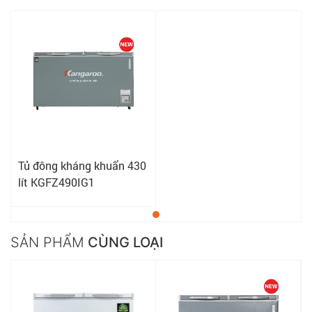
Tủ đông kháng khuẩn 430
lít KGFZ490IG1
SẢN PHẨM
CÙNG LOẠI