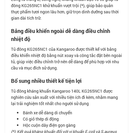
đông KG265NC1 khử khuẩn vượt trội (*), giúp bảo quản
thực phẩm tươi ngon lâu hơn, giữ trọn dinh dưỡng sau thời
gian dài tích trữ.
Bảng điều khiển ngoài dễ dàng điều chỉnh
nhiệt độ
Tủ đông KG265NC1 của Kangaroo được thiết kế với bảng
điều khiển nhiệt độ bằng nút xoay và công tắc đặt bên ngoài
tủ, giúp việc điều chỉnh trở nên dễ dàng để phù hợp với nhu
cầu và mục đích sử dụng.
Bổ sung nhiều thiết kế tiện lợi
Tủ đông kháng khuẩn Kangaroo 140L KG265NC1 được
nghiên cứu sản xuất với nhiều tiện ích đi kèm, nhằm mang
lại trải nghiệm tốt nhất cho người sử dụng
Bánh xe dễ dàng di chuyển
Có giỏ thép di động
Hộc cuộn dây điện gọn gàng
(*): Kết quả kháng khuẩn đối với vi khuẩn E.coli và S.aureus