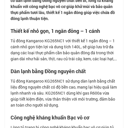
có dàn lạnh bằng Đồng nguyên chất bền bỉ, lòng tủ kháng
khuẩn với công nghệ bạc vô cơ giúp khử mùi và bảo quản
thực phẩm tươi lâu,
thiết kế 1 ngăn đông giúp việc chứa đồ
đông lạnh thuận tiện.
Thiết kế nhỏ gọn, 1 ngăn đông – 1 cánh
Tủ đông Kangaroo KG265NC1 với thiết kế 1 ngăn đông – 1
cánh nhỏ gọn tiện lợi và dung tích 140L, sẽ giúp lưu trữ đa
dạng các loại thực phẩm cần bảo quản đông đá trong thời
gian dài như hải sản, thịt, rau củ trái cây, kem, các loại hạt,…
Dàn lạnh bằng Đồng nguyên chất
Tủ đông Kangaroo KG265NC1 sử dụng dàn lạnh bằng chất
liệu đồng nguyên chất có độ bền cao, mang lại hiệu quả làm
lạnh nhanh và sâu. KG265NC1 dùng khí gas R600a vừa
giúp tiết kiệm điện, vừa thân thiện với môi trường, đảm bảo
an toàn cho người sử dụng.
Công nghệ kháng khuẩn Bạc vô cơ
Lòng tủ trang bị công nghệ kháng khuẩn bạc vô cơ giúp tủ