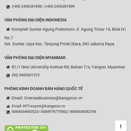
(+84) 2436281698 / (+84) 2436281699
VĂN PHÒNG ĐẠI DIỆN
INDONESIA
KompleK Sunter Agung Podomoro Jl. Agung Timur 10, Blok N1
No.7
Kel. Sunter Jaya Kec. Tanjung Priok Utara, DKI Jakarta Raya
VĂN PHÒNG ĐẠI DIỆN MYANMAR
81/1 New University Avenue Rd, Bahan T/s, Yangon, Myanmar
(95) 9450001373
PHÒNG KINH DOANH BÁN HÀNG QUỐC TẾ
Email: Overseabusiness@kangaroo.vn
Email: KPT-export@kangaroo.vn
0084934692523/ 0084979770562/ 0084936092766