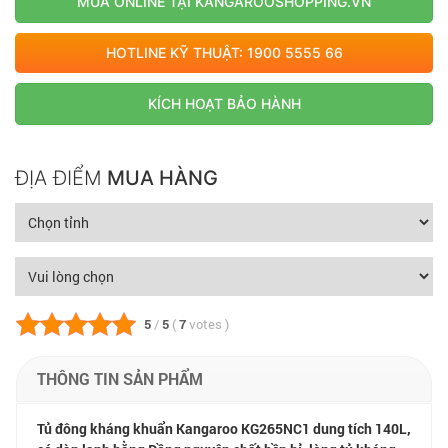
MUA ONLINE TẠI KANGAROOSHOPPING.VN
HOTLINE KỸ THUẬT: 1900 5555 66
KÍCH HOẠT BẢO HÀNH
ĐỊA ĐIỂM
MUA HÀNG
5
/
5
(
7
votes
)
THÔNG TIN SẢN PHẨM
Tủ đông kháng khuẩn Kangaroo KG265NC1 dung tích 140L,