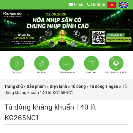
Email
Hotline
Gia dụng
Nhà bếp
Thiết bị vệ sinh
Điện lạnh
Sản phẩm xuất khẩu
Trang chủ
»
Sản phẩm
»
Điện lạnh
»
Tủ đông
»
Tủ đông 1 ngăn
»
Tủ
đông kháng khuẩn 140 lít KG265NC1
Tủ đông kháng khuẩn 140 lít
KG265NC1