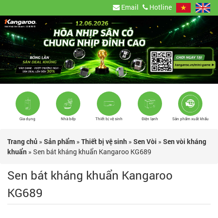
Email
Hotline
Gia dụng
Nhà bếp
Thiết bị vệ sinh
Điện lạnh
Sản phẩm xuất khẩu
Trang chủ
»
Sản phẩm
»
Thiết bị vệ sinh
»
Sen Vòi
»
Sen vòi kháng
khuẩn
»
Sen bát kháng khuẩn Kangaroo KG689
Sen bát kháng khuẩn Kangaroo
KG689