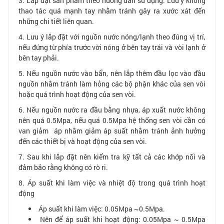
3. Lắp đặt sản phẩm theo hướng dẫn sử dụng. Lưu ý không
thao tác quá mạnh tay nhằm tránh gây ra xước xát đến
những chi tiết liên quan.
4. Lưu ý lắp đặt với nguồn nước nóng/lạnh theo đúng vị trí,
nếu đứng từ phía trước vời nóng ở bên tay trái và vòi lạnh ở
bên tay phải.
5. Nếu nguồn nước vào bẩn, nên lắp thêm đầu lọc vào đầu
nguồn nhằm tránh làm hỏng các bộ phận khác của sen vòi
hoặc quá trình hoạt động của sen vòi.
6. Nếu nguồn nước ra đầu bằng nhựa, áp xuất nước không
nên quá 0.5Mpa, nếu quá 0.5Mpa hệ thống sen vòi cần có
van giảm áp nhằm giảm áp suất nhằm tránh ảnh hưởng
đến các thiết bị và hoạt động của sen vòi.
7. Sau khi lắp đặt nên kiểm tra kỹ tất cả các khớp nối và
đảm bảo rằng không có rò ri.
8. Áp suất khi làm việc và nhiệt độ trong quá trình hoạt
động
Áp suất khi làm việc: 0.05Mpa ~0.5Mpa.
Nên để áp suất khi hoạt động: 0.05Mpa ~ 0.5Mpa