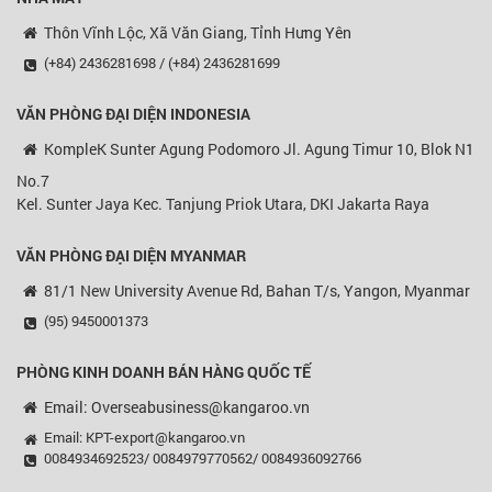
Thôn Vĩnh Lộc, Xã Văn Giang, Tỉnh Hưng Yên
(+84) 2436281698 / (+84) 2436281699
VĂN PHÒNG ĐẠI DIỆN
INDONESIA
KompleK Sunter Agung Podomoro Jl. Agung Timur 10, Blok N1
No.7
Kel. Sunter Jaya Kec. Tanjung Priok Utara, DKI Jakarta Raya
VĂN PHÒNG ĐẠI DIỆN MYANMAR
81/1 New University Avenue Rd, Bahan T/s, Yangon, Myanmar
(95) 9450001373
PHÒNG KINH DOANH BÁN HÀNG QUỐC TẾ
Email: Overseabusiness@kangaroo.vn
Email: KPT-export@kangaroo.vn
0084934692523/ 0084979770562/ 0084936092766