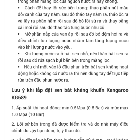
trong phần màng lọc của nguồn nước ra hay không.
Cách để thay lõi sức bên trong: tháo phần nút màu
đỏ/xanh của tay nắm, sau đó tháo tay nắm ra, tháo ốc ra
và lấy ra phần hãm rồi sau đó bỏ lõi sứ ra và thay bằng
cái mới rồi sau đó thao tác từng bước như cũ.
Mở phần nắp của van áp rồi sau đó bỏ đệm hơi ra và
điều chỉnh lưu lượng nước nhằm làm tăng lượng nước
vào khi lượng nước vào yếu.
Khi lượng nước ra ở bát sen nhỏ, nên tháo bát sen ra
rồi sau đó rửa sạch bụi bẩn bên trong màng lọc.
Nếu chỉ một vào lỗ đầu phun trên bát sen không hoạt
động hoặc không có nước ra thì nên dùng tay để trực tiếp
rửa trên đầu phun nước ra.
Lưu ý khi lắp đặt sen bát kháng khuẩn Kangaroo
KG689
1. Áp suất khi hoạt động: min 0.5Mpa (0.5 Bar) và mức max
1.0 Mpa (10 Bar)
2. Lõi sứ bên trong đã được kiểm tra và do nhà máy điều
chỉnh do vậy bạn đừng tự ý tháo dỡ.