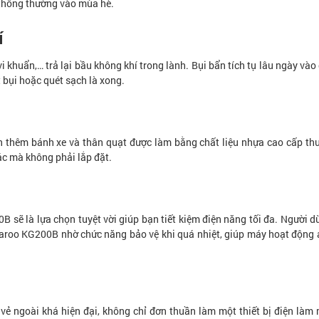
 thông thường vào mùa hè.
í
i khuẩn,… trả lại bầu không khí trong lành. Bụi bẩn tích tụ lâu ngày vào
 bụi hoặc quét sạch là xong.
hêm bánh xe và thân quạt được làm bằng chất liệu nhựa cao cấp thu
hác mà không phải lắp đặt.
sẽ là lựa chọn tuyệt vời giúp bạn tiết kiệm điện năng tối đa. Người d
aroo KG200B nhờ chức năng bảo vệ khi quá nhiệt, giúp máy hoạt động 
ẻ ngoài khá hiện đại, không chỉ đơn thuần làm một thiết bị điện làm