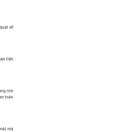
 quạt sẽ
ận tiện
ùng còn
an toàn
 mát mà