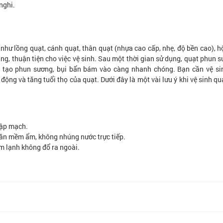
nghi.
 lồng quạt, cánh quạt, thân quạt (nhựa cao cấp, nhẹ, độ bền cao), h
ng, thuận tiện cho việc vệ sinh. Sau một thời gian sử dụng, quạt phun 
u tạo phun sương, bụi bẩn bám vào càng nhanh chóng. Bạn cần vệ si
ộng và tăng tuổi thọ của quạt. Dưới đây là một vài lưu ý khi vệ sinh q
hập mạch.
hăn mềm ẩm, không nhúng nước trực tiếp.
m lạnh không đổ ra ngoài.