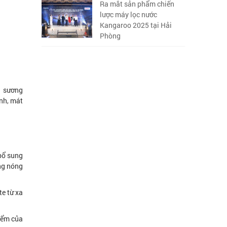
Ra mắt sản phẩm chiến
lược máy lọc nước
Kangaroo 2025 tại Hải
Phòng
n sương
nh, mát
bổ sung
ng nóng
te từ xa
iểm của