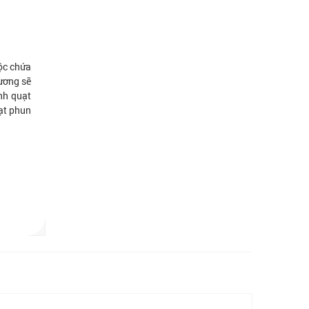
ộc chứa
sương sẽ
nh quạt
uạt phun