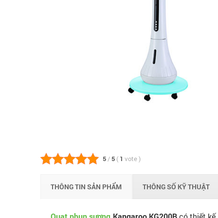
5
/
5
(
1
vote
)
THÔNG TIN SẢN PHẨM
THÔNG SỐ KỸ THUẬT
Quạt phun sương
Kangaroo KG200B
có thiết k