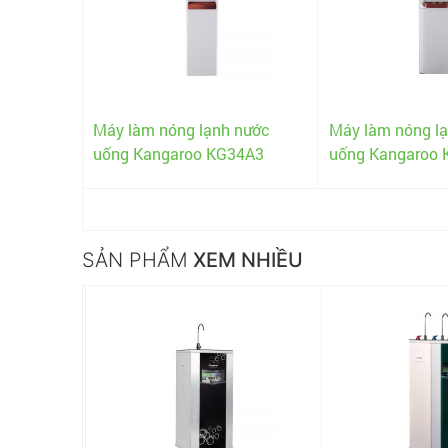
 nước
Máy làm nóng lạnh nước
Máy làm nóng l
3340
uống Kangaroo KG34A3
uống Kangaroo
SẢN PHẨM
XEM NHIỀU