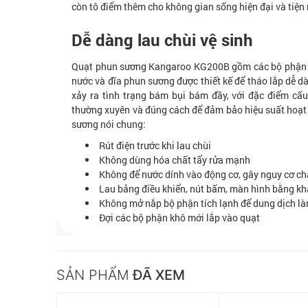
còn tô điểm thêm cho không gian sống hiện đại và tiện 
Dễ dàng lau chùi vệ sinh
Quạt phun sương Kangaroo KG200B gồm các bộ phận như
nước và đĩa phun sương được thiết kế để tháo lắp dễ dà
xảy ra tình trạng bám bụi bám đầy, với đặc điểm cấ
thường xuyên và đúng cách để đảm bảo hiệu suất hoạt đ
sương nói chung:
Rút điện trước khi lau chùi
Không dùng hóa chất tẩy rửa mạnh
Không để nước dính vào động cơ, gây nguy cơ c
Lau bảng điều khiển, nút bấm, màn hình bằng k
Không mở nắp bộ phận tích lạnh để dung dịch là
Đợi các bộ phận khô mới lắp vào quạt
SẢN PHẨM
ĐÃ XEM