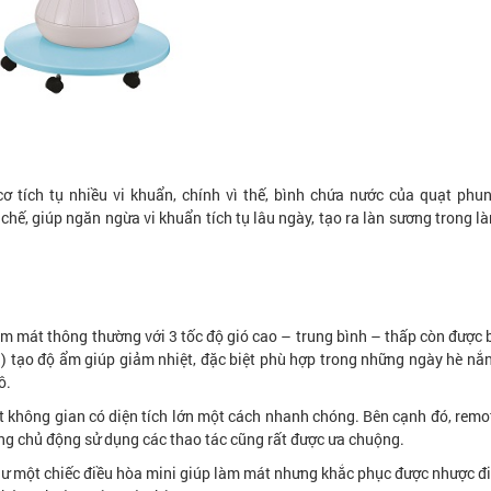
cơ tích tụ nhiều vi khuẩn, chính vì thế, bình chứa nước của quạt phu
, giúp ngăn ngừa vi khuẩn tích tụ lâu ngày, tạo ra làn sương trong là
mát thông thường với 3 tốc độ gió cao – trung bình – thấp còn được 
 tạo độ ẩm giúp giảm nhiệt, đặc biệt phù hợp trong những ngày hè nắ
ô.
t không gian có diện tích lớn một cách nhanh chóng. Bên cạnh đó, remo
ùng chủ động sử dụng các thao tác cũng rất được ưa chuộng.
ư một chiếc điều hòa mini giúp làm mát nhưng khắc phục được nhược đ