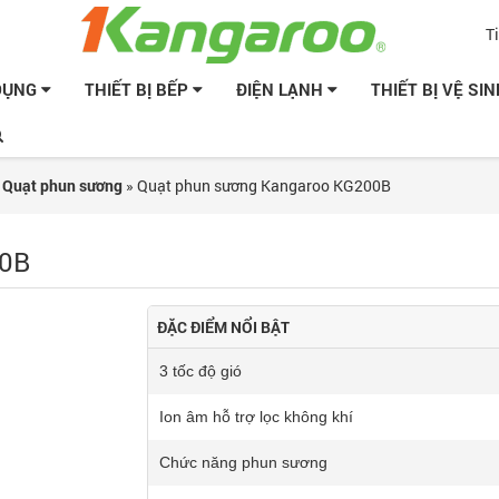
T
 DỤNG
THIẾT BỊ BẾP
ĐIỆN LẠNH
THIẾT BỊ VỆ SI
»
Quạt phun sương
»
Quạt phun sương Kangaroo KG200B
00B
ĐẶC ĐIỂM NỔI BẬT
3 tốc độ gió
Ion âm hỗ trợ lọc không khí
Chức năng phun sương