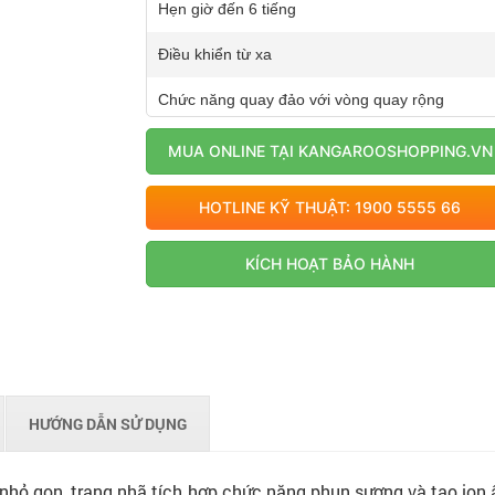
Hẹn giờ đến 6 tiếng
Điều khiển từ xa
Chức năng quay đảo với vòng quay rộng
Motor được bảo vệ khi quá nhiệt
MUA ONLINE TẠI KANGAROOSHOPPING.VN
Thân nhựa cao cấp, nhẹ, có độ bền cao
HOTLINE KỸ THUẬT: 1900 5555 66
KÍCH HOẠT BẢO HÀNH
HƯỚNG DẪN SỬ DỤNG
ế nhỏ gọn, trang nhã tích hợp chức năng phun sương và tạo ion