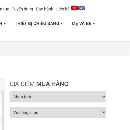
in tức
Tuyển dụng
Bảo hành
Liên hệ
NH
THIẾT BỊ CHIẾU SÁNG
MẸ VÀ BÉ
ĐỊA ĐIỂM
MUA HÀNG