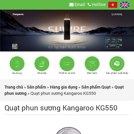
Email
Hotline
Gia dụng
Nhà bếp
Thiết bị vệ sinh
Điện lạnh
Sản phẩm xuất khẩu
Trang chủ
»
Sản phẩm
»
Hàng gia dụng
»
Sản phẩm Quạt
»
Quạt
phun sương
»
Quạt phun sương Kangaroo KG550
Quạt phun sương Kangaroo KG550