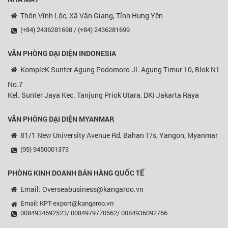
Thôn Vĩnh Lộc, Xã Văn Giang, Tỉnh Hưng Yên
(+84) 2436281698 / (+84) 2436281699
VĂN PHÒNG ĐẠI DIỆN
INDONESIA
KompleK Sunter Agung Podomoro Jl. Agung Timur 10, Blok N1
No.7
Kel. Sunter Jaya Kec. Tanjung Priok Utara, DKI Jakarta Raya
VĂN PHÒNG ĐẠI DIỆN MYANMAR
81/1 New University Avenue Rd, Bahan T/s, Yangon, Myanmar
(95) 9450001373
PHÒNG KINH DOANH BÁN HÀNG QUỐC TẾ
Email: Overseabusiness@kangaroo.vn
Email: KPT-export@kangaroo.vn
0084934692523/ 0084979770562/ 0084936092766