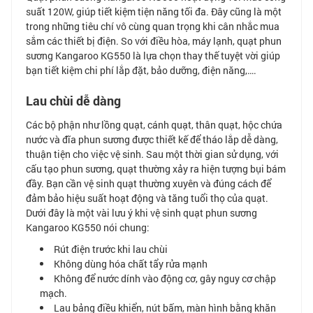
suất 120W, giúp tiết kiệm tiện năng tối đa. Đây cũng là một
trong những tiêu chí vô cùng quan trọng khi cân nhắc mua
sắm các thiết bị điện. So với điều hòa, máy lạnh, quạt phun
sương Kangaroo KG550 là lựa chọn thay thế tuyệt vời giúp
bạn tiết kiệm chi phí lắp đặt, bảo dưỡng, điện năng,….
Lau chùi dễ dàng
Các bộ phận như lồng quạt, cánh quạt, thân quạt, hộc chứa
nước và đĩa phun sương được thiết kế để tháo lắp dễ dàng,
thuận tiện cho việc vệ sinh. Sau một thời gian sử dụng, với
cấu tạo phun sương, quạt thường xảy ra hiện tượng bụi bám
đầy. Bạn cần vệ sinh quạt thường xuyên và đúng cách để
đảm bảo hiệu suất hoạt động và tăng tuổi thọ của quạt.
Dưới đây là một vài lưu ý khi vệ sinh quạt phun sương
Kangaroo KG550 nói chung:
Rút điện trước khi lau chùi
Không dùng hóa chất tẩy rửa mạnh
Không để nước dính vào động cơ, gây nguy cơ chập
mạch.
Lau bảng điều khiển, nút bấm, màn hình bằng khăn