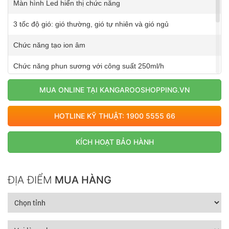
Màn hình Led hiển thị chức năng
3 tốc độ gió: gió thường, gió tự nhiên và gió ngủ
Chức năng tạo ion âm
Chức năng phun sương với công suất 250ml/h
Chế độ hẹn giờ (9-15 tiếng)
MUA ONLINE TẠI KANGAROOSHOPPING.VN
Hồng ngoại điều khiển từ xa
HOTLINE KỸ THUẬT: 1900 5555 66
Chức năng bảo vệ động cơ khi quá nhiệt
KÍCH HOẠT BẢO HÀNH
Bánh xe giúp di chuyển dễ dàng
ĐỊA ĐIỂM
MUA HÀNG