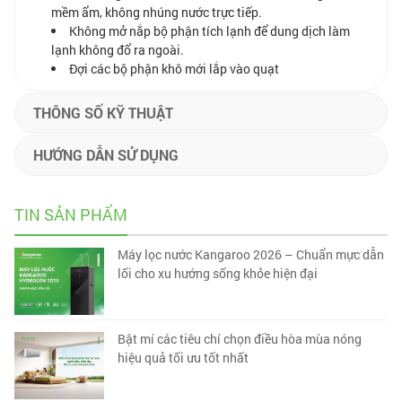
mềm ẩm, không nhúng nước trực tiếp.
Không mở nắp bộ phận tích lạnh để dung dịch làm
lạnh không đổ ra ngoài.
Đợi các bộ phận khô mới lắp vào quạt
THÔNG SỐ KỸ THUẬT
HƯỚNG DẪN SỬ DỤNG
TIN SẢN PHẨM
Máy lọc nước Kangaroo 2026 – Chuẩn mực dẫn
lối cho xu hướng sống khỏe hiện đại
Bật mí các tiêu chí chọn điều hòa mùa nóng
hiệu quả tối ưu tốt nhất