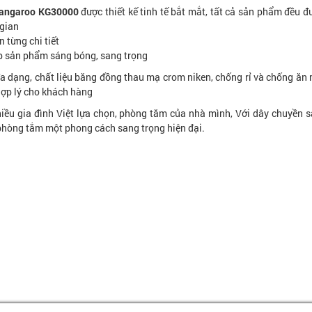
Kangaroo KG30000
được thiết kế tinh tế bắt mắt, tất cả sản phẩm đều 
 gian
n từng chi tiết
p sản phẩm sáng bóng, sang trọng
đa dạng, chất liệu băng đồng thau mạ crom niken, chống rỉ và chống ăn
 hợp lý cho khách hàng
ều gia đình Việt lựa chọn, phòng tăm của nhà mình, Với dây chuyền s
hòng tắm một phong cách sang trọng hiện đại.