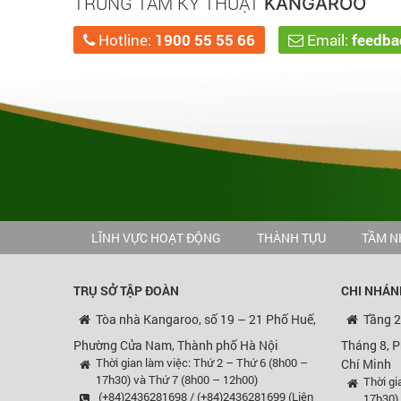
TRUNG TÂM KỸ THUẬT
KANGAROO
Hotline:
1900 55 55 66
Email:
feedb
LĨNH VỰC HOẠT ĐỘNG
THÀNH TỰU
TẦM N
TRỤ SỞ TẬP ĐOÀN
CHI NHÁN
Tòa nhà Kangaroo, số 19 – 21 Phố Huế,
Tầng 2
Phường Cửa Nam, Thành phố Hà Nội
Tháng 8, 
Thời gian làm việc: Thứ 2 – Thứ 6 (8h00 –
Chí Minh
17h30) và Thứ 7 (8h00 – 12h00)
Thời gi
(+84)2436281698 / (+84)2436281699 (Liên
17h30)