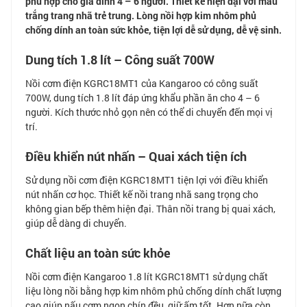
phù hợp cho gia đình 4 – 6 người. Thiết kế hiện đại với màu
trắng trang nhã trẻ trung. Lòng nồi hợp kim nhôm phủ
chống dính an toàn sức khỏe, tiện lợi dễ sử dụng, dễ vệ sinh.
Dung tích 1.8 lít – Công suất 700W
Nồi cơm điện KGRC18MT1 của Kangaroo có công suất
700W, dung tích 1.8 lít đáp ứng khẩu phần ăn cho 4 – 6
người. Kích thước nhỏ gọn nên có thể di chuyển đến mọi vị
trí.
Điều khiển nút nhấn – Quai xách tiện ích
Sử dụng nồi cơm điện KGRC18MT1 tiện lợi với điều khiển
nút nhấn cơ học. Thiết kế nồi trang nhã sang trọng cho
không gian bếp thêm hiện đại. Thân nồi trang bị quai xách,
giúp dễ dàng di chuyển.
Chất liệu an toàn sức khỏe
Nồi cơm điện Kangaroo 1.8 lít KGRC18MT1 sử dụng chất
liệu lòng nồi bằng hợp kim nhôm phủ chống dính chất lượng
cao giúp nấu cơm ngon chín đều, giữ ấm tốt. Hơn nữa còn