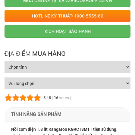
MUA ONLINE TẠI KANGAROOSHOPPING.VN
HOTLINE KỸ THUẬT: 1900 5555 66
KÍCH HOẠT BẢO HÀNH
ĐỊA ĐIỂM
MUA HÀNG
5
/
5
(
16
votes
)
TÍNH NĂNG SẢN PHẨM
Nồi cơm điện 1.8 lít Kangaroo KGRC18MT1 tiện sử dụng,