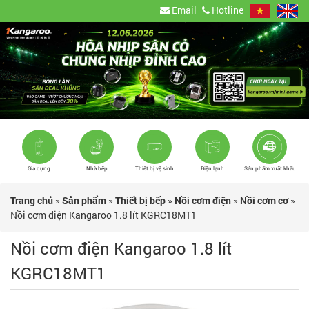
Email
Hotline
Gia dụng
Nhà bếp
Thiết bị vệ sinh
Điện lạnh
Sản phẩm xuất khẩu
Trang chủ
»
Sản phẩm
»
Thiết bị bếp
»
Nồi cơm điện
»
Nồi cơm cơ
»
Nồi cơm điện Kangaroo 1.8 lít KGRC18MT1
Nồi cơm điện Kangaroo 1.8 lít
KGRC18MT1