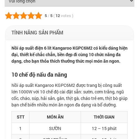
5
/
5
(
12
votes
)
TÍNH NĂNG SẢN PHẨM
Nồi áp suất điện 6 lít Kangaroo KGPC6M2 có kiểu dáng hiện
đại, thiết kế chắc chắn, bền đẹp đi cùng 10 chức năng đa
dạng, cho bạn thỏa thích thưởng thức mọi món ăn ngon.
10 chế độ nấu đa năng
Nồi áp suất Kangaroo KGPC6M2 được trang bị công suất
lớn 1000W với 10 chế độ cài đặt sẵn: sườn, cơm trắng, ngũ
cốc, cháo, súp, hải sản, gân, thịt gà, cháo trẻ em, thịt bò giúp
bạn chế biến nhiều món ăn ngon đa dạng và bổ dưỡng.
STT
MÓN ĂN
THỜI GIAN
1
SƯỜN
12 – 15 phút