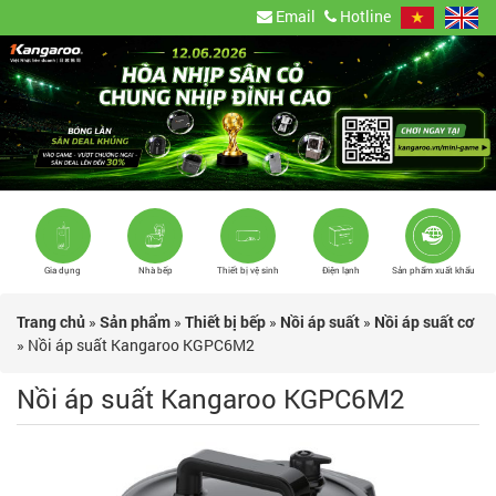
Email
Hotline
Gia dụng
Nhà bếp
Thiết bị vệ sinh
Điện lạnh
Sản phẩm xuất khẩu
Trang chủ
»
Sản phẩm
»
Thiết bị bếp
»
Nồi áp suất
»
Nồi áp suất cơ
»
Nồi áp suất Kangaroo KGPC6M2
Nồi áp suất Kangaroo KGPC6M2