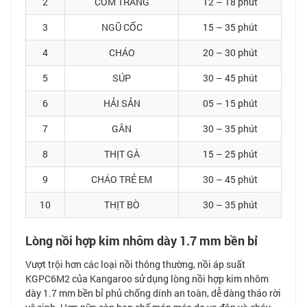
2
CƠM TRẮNG
12 – 18 phút
3
NGŨ CỐC
15 – 35 phút
4
CHÁO
20 – 30 phút
5
SÚP
30 – 45 phút
6
HẢI SẢN
05 – 15 phút
7
GÂN
30 – 35 phút
8
THỊT GÀ
15 – 25 phút
9
CHÁO TRẺ EM
30 – 45 phút
10
THỊT BÒ
30 – 35 phút
Lòng nồi hợp kim nhôm dày 1.7 mm bền bỉ
Vượt trội hơn các loại nồi thông thường, nồi áp suất
KGPC6M2 của Kangaroo sử dụng lòng nồi hợp kim nhôm
dày 1.7 mm bền bỉ phủ chống dính an toàn, dễ dàng tháo rời