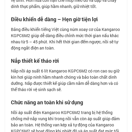
vệ sinh. Hơn nữa còn hạn chế móp méo do va đập và cháy
dính thực phẩm, giúp hầm nhanh, giữ nhiệt tốt.
Điều khiển dễ dàng – Hẹn giờ tiện lợi
Bảng điều khiển tiếng Việt cùng núm xoay cơ của Kangaroo
KGPC6M2 giúp dễ dàng điều chỉnh mức thời gian nấu khác
nhau từ 5 – 45 phút. Khi hết thời gian đếm ngược, nồi sẽ tự
động ngắt điện an toàn.
Nắp thiết kế tháo rời
Nắp nồi áp suất 6 lít Kangaroo KGPC6M2 có ron cao su giữ
kín hơi giúp ninh hầm nhanh chóng và bảo toàn chất dinh
dưỡng. Nắp được thiết kế giúp cầm nắm dễ dàng hơn và có
thể tháo rời vệ sinh sạch sẽ.
Chức năng an toàn khi sử dụng
Nồi áp suất điện Kangaroo KGPC6M2 trang bị hệ thống
chống mở nắp vung khi trong nồi vẫn còn áp suất giúp đảm
bảo an toàn. Hệ thống van kép xả tự động của Kangaroo
KGPC6M2 sẽ hoạt động khi nhiệt độ và áp suất đạt mức tối