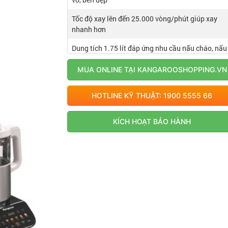
Tốc độ xay lên đến 25.000 vòng/phút giúp xay
nhanh hơn
Dung tích 1.75 lít đáp ứng nhu cầu nấu cháo, nấu
sữa cho cả nhà
MUA ONLINE TẠI KANGAROOSHOPPING.VN
Điều khiển cảm ứng hiện đại và dễ sử dụng
HOTLINE KỸ THUẬT: 1900 5555 66
Chân đế cao su chống trượt, nắp chống tràn
KÍCH HOẠT BẢO HÀNH