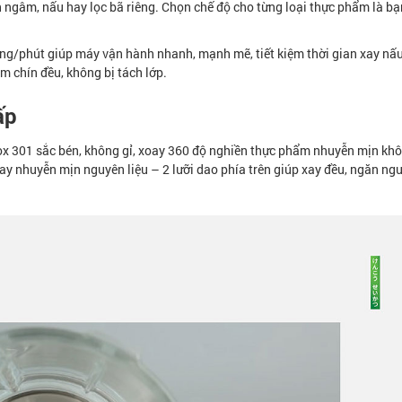
 ngâm, nấu hay lọc bã riêng. Chọn chế độ cho từng loại thực phẩm là bạn
g/phút giúp máy vận hành nhanh, mạnh mẽ, tiết kiệm thời gian xay nấu
hín đều, không bị tách lớp.
ấp
01 sắc bén, không gỉ, xoay 360 độ nghiền thực phẩm nhuyễn mịn khô
à xay nhuyễn mịn nguyên liệu – 2 lưỡi dao phía trên giúp xay đều, ngăn ng