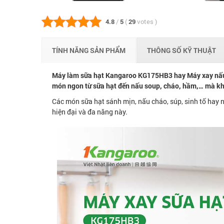
4.8
/
5
(
29
votes
)
TÍNH NĂNG SẢN PHẨM
THÔNG SỐ KỸ THUẬT
Máy làm sữa hạt Kangaroo KG175HB3 hay Máy xay nấu
món ngon từ sữa hạt đến nấu soup, cháo, hầm,… mà khô
Các món sữa hạt sánh mịn, nấu cháo, súp, sinh tố hay n
hiện đại và đa năng này.