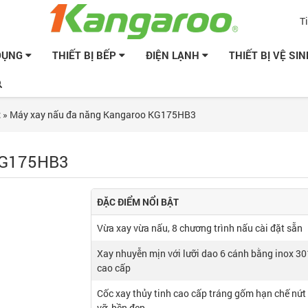
T
 DỤNG
THIẾT BỊ BẾP
ĐIỆN LẠNH
THIẾT BỊ VỆ SI
t
»
Máy xay nấu đa năng Kangaroo KG175HB3
KG175HB3
ĐẶC ĐIỂM NỔI BẬT
Vừa xay vừa nấu, 8 chương trình nấu cài đặt sẵn
Xay nhuyễn mịn với lưỡi dao 6 cánh bằng inox 30
cao cấp
Cốc xay thủy tinh cao cấp tráng gốm hạn chế nứt
vỡ, bền đẹp