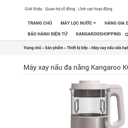
Giới thiệu
Quan hệ cổ đông
Lĩnh vực hoạt động
TRANG CHỦ
MÁY LỌC NƯỚC
HÀNG GIA
BẢO HÀNH ĐIỆN TỬ
KANGAROOSHOPPING
Trang chủ
»
Sản phẩm
»
Thiết bị bếp
»
Máy xay nấu sữa hạ
Máy xay nấu đa năng Kangaroo 