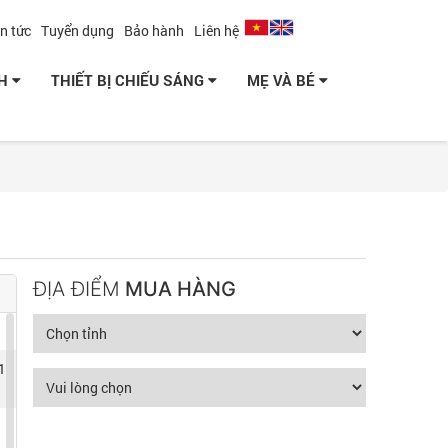
in tức
Tuyển dụng
Bảo hành
Liên hệ
NH
THIẾT BỊ CHIẾU SÁNG
MẸ VÀ BÉ
ĐỊA ĐIỂM
MUA HÀNG
1