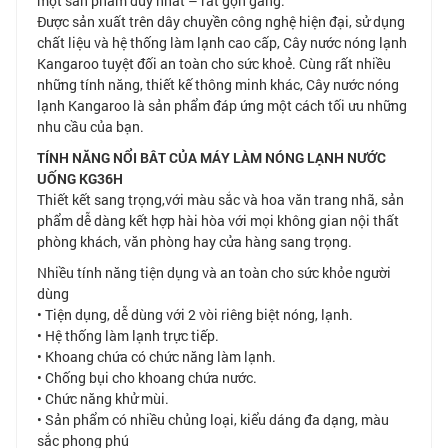
một sản phẩm duy nhất – rất gọn gàng.
Được sản xuất trên dây chuyền công nghệ hiện đại, sử dụng
chất liệu và hệ thống làm lạnh cao cấp, Cây nước nóng lạnh
Kangaroo tuyệt đối an toàn cho sức khoẻ. Cùng rất nhiều
những tính năng, thiết kế thông minh khác,
Cây nước nóng
lạnh Kangaroo
là sản phẩm đáp ứng một cách tối ưu những
nhu cầu của bạn.
TÍNH NĂNG NỔI BÂT CỦA MÁY LÀM NÓNG LẠNH NƯỚC
UỐNG KG36H
Thiết kết sang trọng,với màu sắc và hoa văn trang nhã, sản
phẩm dễ dàng kết hợp hài hòa với mọi không gian nội thất
phòng khách, văn phòng hay cửa hàng sang trọng.
Nhiều tính năng tiện dụng và an toàn cho sức khỏe người
dùng
• Tiện dụng, dễ dùng với 2 vòi riêng biệt nóng, lạnh.
• Hệ thống làm lạnh trực tiếp.
• Khoang chứa có chức năng làm lạnh.
• Chống bụi cho khoang chứa nước.
• Chức năng khử mùi.
• Sản phẩm có nhiều chủng loại, kiểu dáng đa dạng, màu
sắc phong phú