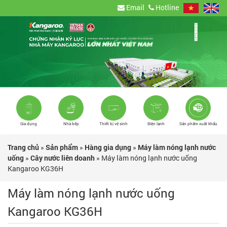
Email
Hotline
Gia dụng
Nhà bếp
Thiết bị vệ sinh
Điện lạnh
Sản phẩm xuất khẩu
Trang chủ
»
Sản phẩm
»
Hàng gia dụng
»
Máy làm nóng lạnh nước
uống
»
Cây nước liên doanh
»
Máy làm nóng lạnh nước uống
Kangaroo KG36H
Máy làm nóng lạnh nước uống
Kangaroo KG36H