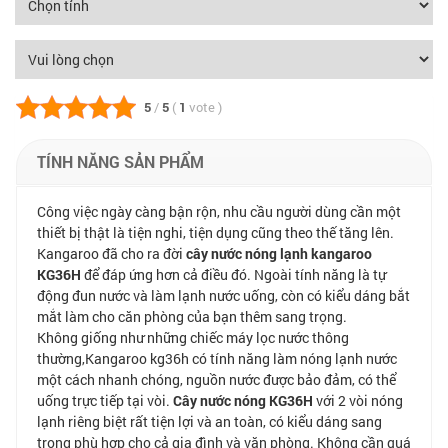
5
/
5
(
1
vote
)
TÍNH NĂNG SẢN PHẨM
Công việc ngày càng bận rộn, nhu cầu người dùng cần một
thiết bị thật là tiện nghi, tiện dụng cũng theo thế tăng lên.
Kangaroo đã cho ra đời
cây nước nóng lạnh kangaroo
KG36H
để đáp ứng hơn cả điều đó. Ngoài tính năng là tự
động đun nước và làm lạnh nước uống, còn có kiểu dáng bắt
mắt làm cho căn phòng của bạn thêm sang trọng.
Không giống như những chiếc máy lọc nước thông
thường,Kangaroo kg36h có tính năng làm nóng lạnh nước
một cách nhanh chóng, nguồn nước được bảo đảm, có thể
uống trực tiếp tại vòi.
Cây nước nóng KG36H
với 2 vòi nóng
lạnh riêng biệt rất tiện lợi và an toàn, có kiểu dáng sang
trọng phù hợp cho cả gia đình và văn phòng. Không cần quá