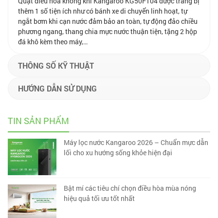
Quạt điều hòa không khí Kangaroo KG50F104 được trang bị
thêm 1 số tiện ích như có bánh xe di chuyển linh hoạt, tự
ngắt bơm khi cạn nước đảm bảo an toàn, tự động đảo chiều
phương ngang, thang chia mực nước thuận tiện, tặng 2 hộp
đá khô kèm theo máy,…
THÔNG SỐ KỸ THUẬT
HƯỚNG DẪN SỬ DỤNG
TIN SẢN PHẨM
Máy lọc nước Kangaroo 2026 – Chuẩn mực dẫn
lối cho xu hướng sống khỏe hiện đại
Bật mí các tiêu chí chọn điều hòa mùa nóng
hiệu quả tối ưu tốt nhất