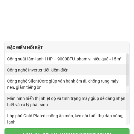
ĐẶC ĐIỂM NỔI BẬT
Công suất làm lạnh 1HP – 9000BTU, phạm vi hiệu quả <15m²
Công nghệ Inverter tiết kiệm điện
Công nghệ SilentCore giúp vận hành êm ái, chống rung máy
nén, giảm tiếng ồn
Màn hình hiển thị nhiệt độ và tình trạng máy giúp dễ dàng nhận
biết và xử lý phát sinh
Lớp phủ Gold Plated chống ăn mòn, kéo dài tuổi thọ dàn nóng,
lạnh
Hệ thống giám sát rò rỉ gas lạnh tự động ngắt khi phát hiện sự