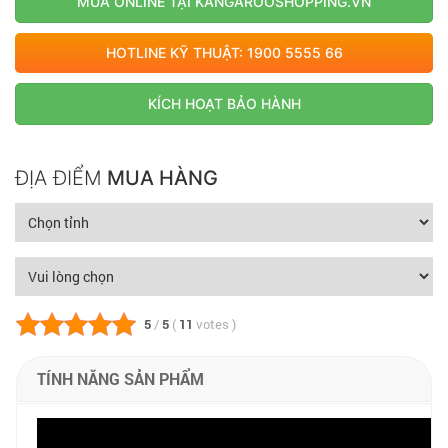
MUA ONLINE TẠI KANGAROOSHOPPING.VN
cố, bảo vệ máy nén
HOTLINE KỸ THUẬT: 1900 5555 66
Cửa xả nước lắp đặt linh hoạt trái/hoặc phải dễ dàng thi công
mọi không gian
KÍCH HOẠT BẢO HÀNH
Thiết kế cục nóng nhỏ gọn giúp tăng hiệu suất vận hành, tiết
kiệm điện, lắp đặt dễ dàng
Lắp đặt linh hoạt, cho phép cấp nguồn điện từ dàn nóng hoặc
ĐỊA ĐIỂM
MUA HÀNG
dàn lạnh
Sản xuất tại Thái Lan, bảo hành 12 năm máy nén
5
/
5
(
11
votes
)
TÍNH NĂNG SẢN PHẨM