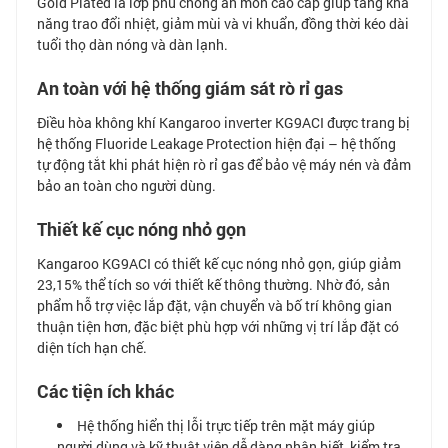
Gold Plated là lớp phủ chống ăn mòn cao cấp giúp tăng khả
năng trao đổi nhiệt, giảm mùi và vi khuẩn, đồng thời kéo dài
tuổi thọ dàn nóng và dàn lạnh.
An toàn với hệ thống giám sát rò rỉ gas
Điều hòa không khí Kangaroo inverter KG9ACI được trang bị
hệ thống Fluoride Leakage Protection hiện đại – hệ thống
tự động tắt khi phát hiện rò rỉ gas để bảo vệ máy nén và đảm
bảo an toàn cho người dùng.
Thiết kế cục nóng nhỏ gọn
Kangaroo KG9ACI có thiết kế cục nóng nhỏ gọn, giúp giảm
23,15% thể tích so với thiết kế thông thường. Nhờ đó, sản
phẩm hỗ trợ việc lắp đặt, vận chuyển và bố trí không gian
thuận tiện hơn, đặc biệt phù hợp với những vị trí lắp đặt có
diện tích hạn chế.
Các tiện ích khác
Hệ thống hiển thị lỗi trực tiếp trên mặt máy giúp
người dùng và kỹ thuật viên dễ dàng nhận biết, kiểm tra