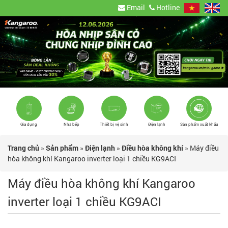
Email
Hotline
Gia dụng
Nhà bếp
Thiết bị vệ sinh
Điện lạnh
Sản phẩm xuất khẩu
Trang chủ
»
Sản phẩm
»
Điện lạnh
»
Điều hòa không khí
»
Máy điều
hòa không khí Kangaroo inverter loại 1 chiều KG9ACI
Máy điều hòa không khí Kangaroo
inverter loại 1 chiều KG9ACI