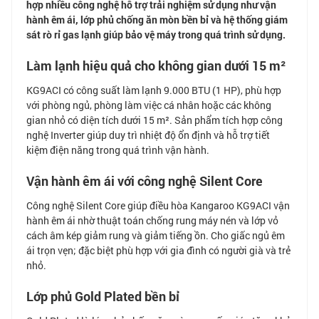
hợp nhiều công nghệ hỗ trợ trải nghiệm sử dụng như vận
hành êm ái, lớp phủ chống ăn mòn bền bỉ và hệ thống giám
sát rò rỉ gas lạnh giúp bảo vệ máy trong quá trình sử dụng.
Làm lạnh hiệu quả cho không gian dưới 15 m²
KG9ACI có công suất làm lạnh 9.000 BTU (1 HP), phù hợp
với phòng ngủ, phòng làm việc cá nhân hoặc các không
gian nhỏ có diện tích dưới 15 m². Sản phẩm tích hợp công
nghệ Inverter giúp duy trì nhiệt độ ổn định và hỗ trợ tiết
kiệm điện năng trong quá trình vận hành.
Vận hành êm ái với công nghệ Silent Core
Công nghệ Silent Core giúp điều hòa Kangaroo KG9ACI vận
hành êm ái nhờ thuật toán chống rung máy nén và lớp vỏ
cách âm kép giảm rung và giảm tiếng ồn. Cho giấc ngủ êm
ái trọn vẹn; đặc biệt phù hợp với gia đình có người già và trẻ
nhỏ.
Lớp phủ Gold Plated bền bỉ