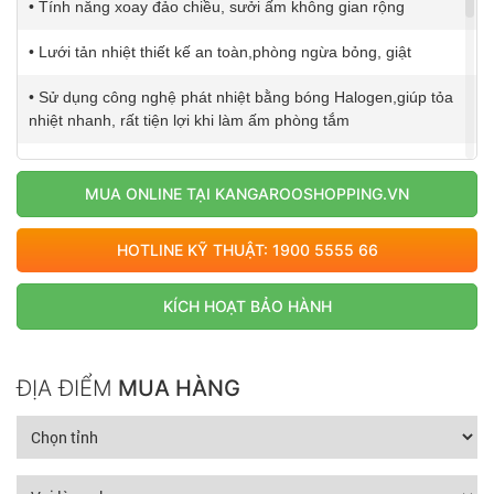
• Tính năng xoay đảo chiều, sưởi ấm không gian rộng
• Lưới tản nhiệt thiết kế an toàn,phòng ngừa bỏng, giật
• Sử dụng công nghệ phát nhiệt bằng bóng Halogen,giúp tỏa
nhiệt nhanh, rất tiện lợi khi làm ấm phòng tắm
• Chế độ bảo vệ khi quá nhiệt
MUA ONLINE TẠI KANGAROOSHOPPING.VN
• Tự động ngắt điện khi bị nghiêng đổ
HOTLINE KỸ THUẬT: 1900 5555 66
• Thân vỏ nhựa chịu nhiệt
Điện áp: 220V/50Hz
KÍCH HOẠT BẢO HÀNH
Công suất: 400W, 800W, 1200W
ĐỊA ĐIỂM
MUA HÀNG
Khối lượng: 3,1 kg
Kích thước: 260x131x500 (mm)