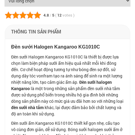
4.8
/
5
(
12
votes
)
THÔNG TIN SẢN PHẨM
Đèn sưởi Halogen Kangaroo KG1010C
Đèn sưởi Halogen Kangaroo KG1010C là thiết bị được lựa
chọn làm biện pháp sưởi ấm hiệu quả nhất mỗi khi đông
đến. Cơ chế hoạt động tương tự như bóng đèn sợ đốt, sử
dụng dây tóc vonfram tạo ra ánh sáng để sinh ra một lượng
nhiệt năng lớn, tạo cảm giác ấm áp.
Đèn sưởi halogen
Kangaroo
là một trong những sản phẩm đèn sưởi nhà tắm
được sử dụng phổ biến trong nhiều hộ gia đình bởi những
dòng sản phẩm này có mức giá ưu đãi hơn so với những loại
đèn sưởi nhà tắm
khác, lại được đảm bảo bởi chất lượng và
độ an toàn khi sử dụng.
Đèn sưởi ấm Kangaroo KG1010C thiết kế gọn nhẹ, cấu tạo
vô cùng đơn giản, dễ sử dụng. Bóng sưởi halogen sưởi ấm ở