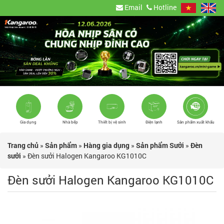
Email
Hotline
Gia dụng
Nhà bếp
Thiết bị vệ sinh
Điện lạnh
Sản phẩm xuất khẩu
Trang chủ
»
Sản phẩm
»
Hàng gia dụng
»
Sản phẩm Sưởi
»
Đèn
sưởi
»
Đèn sưởi Halogen Kangaroo KG1010C
Đèn sưởi Halogen Kangaroo KG1010C