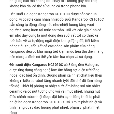
nhiệt độ cao mà không đốt cháy oxi, không gây khó thở,
không khô da, có thể sử dụng cả trong phòng kín.
Đèn sưởi Halogen Kangaroo KG1010C được bảo vệ quá
dòng, vì có rơle cảm nhận nhiệt đồ sưởi Kangaroo KG1010C
sẵn sàng tự động dừng nếu như nhiệt lượng tăng vượt
ngưỡng song luôn tại mức an toàn. Đối với các gia đình có
em nhỏ đây cũng là một dòng đèn sưởi rất tốt có thiết kế
lưới bảo vệ và tự động ngắt điện khi tự động đổ, tiết kiệm
năng tiêu thụ tốt. Tất cả các dòng sản phẩm của hãng
Kangaroo đều có khả năng tiết kiệm mức tiêu thụ điện năng
nên các gia đình có thể yên tâm lựa chọn và sử dụng.
Đèn sưởi điện Kangaroo KG1010C
có 3 ống đèn Halogen,
được ứng dụng công nghệ làm ấm bằng sợi điện trở hồng
ngoại đặc biệt ổn định. Gương phản xạ nhiệt chất liệu thép
không rỉ kiểu parabol tăng nhanh tyệt đối chế độ làm nóng
tốc độ. Thiết bị phóng ra nhiệt sưởi ấm bằng sợi tản nhiệt
ceramic và có nút tương ứng với vài mức nhiệt, những nút
điều chỉnh mức nhiệt được đặt bên cạnh lồng thiết bị phát
nhiệt halogen Kangaroo KG1010C. Có 3 mức phát nhiệt và
tính năng quay đảo hướng phát nhiệt, phạm vi phát nhiệt
rộng