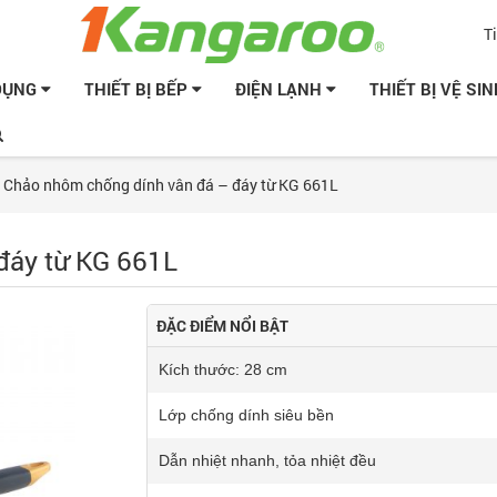
T
 DỤNG
THIẾT BỊ BẾP
ĐIỆN LẠNH
THIẾT BỊ VỆ SI
»
Chảo nhôm chống dính vân đá – đáy từ KG 661L
đáy từ KG 661L
ĐẶC ĐIỂM NỔI BẬT
Kích thước: 28 cm
Lớp chống dính siêu bền
Dẫn nhiệt nhanh, tỏa nhiệt đều