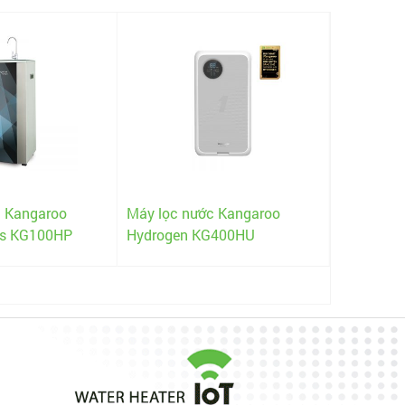
c Kangaroo
Máy lọc nước Kangaroo
Máy lọc 
us KG100HP
Hydrogen KG400HU
Hydrogen