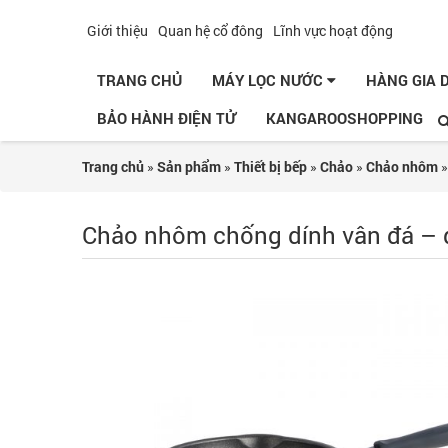
Giới thiệu
Quan hệ cổ đông
Lĩnh vực hoạt động
TRANG CHỦ
MÁY LỌC NƯỚC
HÀNG GIA
BẢO HÀNH ĐIỆN TỬ
KANGAROOSHOPPING
Trang chủ
»
Sản phẩm
»
Thiết bị bếp
»
Chảo
»
Chảo nhôm
Chảo nhôm chống dính vân đá – 