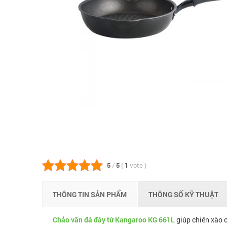
5
/
5
(
1
vote
)
THÔNG TIN SẢN PHẨM
THÔNG SỐ KỸ THUẬT
Chảo vân đá đáy từ Kangaroo KG 661L
giúp chiên xào 