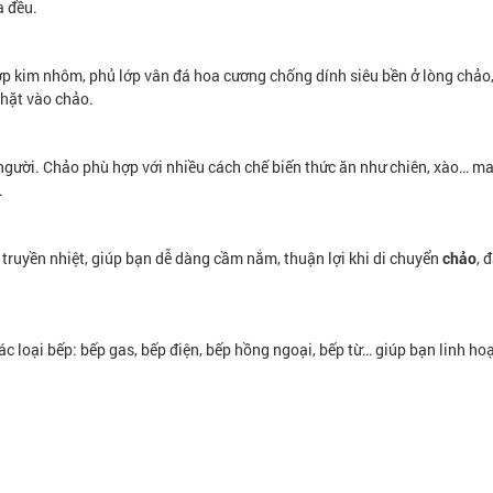
à đều.
ợp kim nhôm, phủ lớp vân đá hoa cương chống dính siêu bền ở lòng chảo
chặt vào chảo.
 người. Chảo phù hợp với nhiều cách chế biến thức ăn như chiên, xào… m
.
truyền nhiệt, giúp bạn dễ dàng cầm nắm, thuận lợi khi di chuyển
chảo
, 
ác loại bếp: bếp gas, bếp điện, bếp hồng ngoại, bếp từ… giúp bạn linh ho