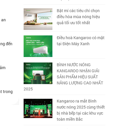
Bật mí các tiêu chí chọn
điều hòa mùa nóng hiệu
, an
quả tối ưu tốt nhất
Điều hoà Kangaroo có mặt
ang đến
tại Điện Máy Xanh
BÌNH NƯỚC NÓNG
đảm
KANGAROO NHẬN GIẢI
SẢN PHẨM HIỆU SUẤT
NĂNG LƯỢNG CAO NHẤT
2025
ạt trong
Kangaroo ra mắt Bình
nước nóng 2025 cùng thiết
bị nhà bếp tại các khu vực
toàn miền Bắc