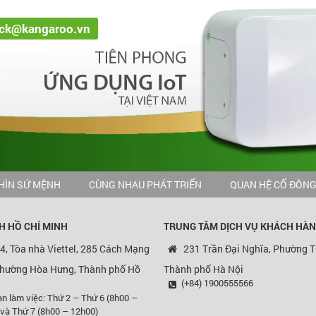
ack@kangaroo.vn
HÌN SỨ MỆNH
CÙNG NHAU PHÁT TRIỂN
QUAN HỆ CỔ ĐÔN
H HỒ CHÍ MINH
TRUNG TÂM DỊCH VỤ KHÁCH HÀ
4, Tòa nhà Viettel, 285 Cách Mạng
231 Trần Đại Nghĩa, Phường T
Phường Hòa Hưng, Thành phố Hồ
Thành phố Hà Nội
(+84) 1900555566
an làm việc: Thứ 2 – Thứ 6 (8h00 –
 và Thứ 7 (8h00 – 12h00)