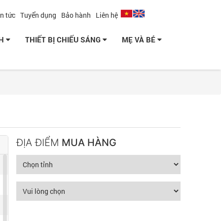
in tức
Tuyển dụng
Bảo hành
Liên hệ
NH
THIẾT BỊ CHIẾU SÁNG
MẸ VÀ BÉ
ĐỊA ĐIỂM
MUA HÀNG