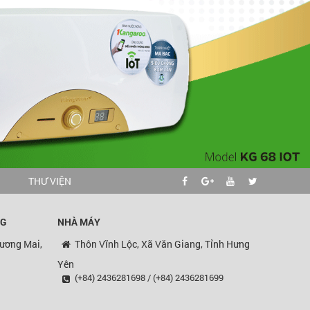
G
THƯ VIỆN
NG
NHÀ MÁY
ương Mai,
Thôn Vĩnh Lộc, Xã Văn Giang, Tỉnh Hưng
Yên
(+84) 2436281698 / (+84) 2436281699