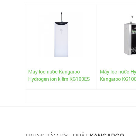
ần
Máy lọc nước Kangaroo
Máy lọc nước H
G599N
Hydrogen ion kiềm KG100ES
Kangaroo KG10
TRUNG TÂM KỸ THUẬT