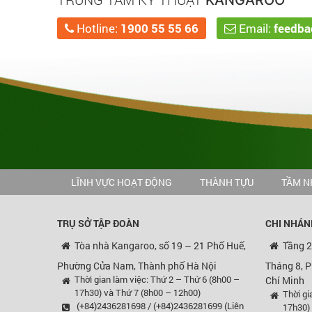
KANGAROO
Hotline:
1900 55 55 66
Email:
feedb
LĨNH VỰC HOẠT ĐỘNG
THÀNH TỰU
TẦM N
TRỤ SỞ TẬP ĐOÀN
CHI NHÁN
Tòa nhà Kangaroo, số 19 – 21 Phố Huế,
Tầng 2
Phường Cửa Nam, Thành phố Hà Nội
Tháng 8, 
Thời gian làm việc: Thứ 2 – Thứ 6 (8h00 –
Chí Minh
17h30) và Thứ 7 (8h00 – 12h00)
Thời gi
(+84)2436281698 / (+84)2436281699 (Liên
17h30)