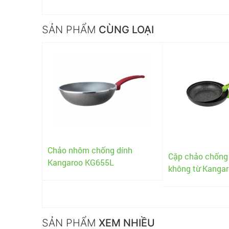
SẢN PHẨM
CÙNG LOẠI
Chảo nhôm chống dính
u lòng
Cặp chảo chống 
Kangaroo KG655L
o KG919M
không từ Kanga
SẢN PHẨM
XEM NHIỀU