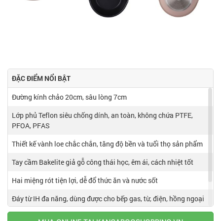
ĐẶC ĐIỂM NỔI BẬT
Đường kính chảo 20cm, sâu lòng 7cm
Lớp phủ Teflon siêu chống dính, an toàn, không chứa PTFE,
PFOA, PFAS
Thiết kế vành loe chắc chắn, tăng độ bền và tuổi thọ sản phẩm
Tay cầm Bakelite giả gỗ công thái học, êm ái, cách nhiệt tốt
Hai miệng rót tiện lợi, dễ đổ thức ăn và nước sốt
Đáy từ IH đa năng, dùng được cho bếp gas, từ, điện, hồng ngoại
Màu hồng Korean Star Series hiện đại, mang đến không gian