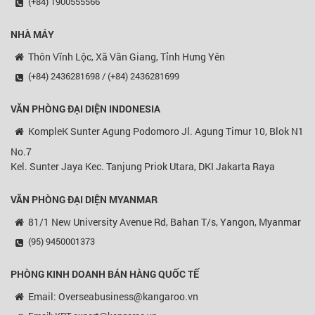
(+84) 1900555566
NHÀ MÁY
Thôn Vĩnh Lộc, Xã Văn Giang, Tỉnh Hưng Yên
(+84) 2436281698 / (+84) 2436281699
VĂN PHÒNG ĐẠI DIỆN
INDONESIA
KompleK Sunter Agung Podomoro Jl. Agung Timur 10, Blok N1
No.7
Kel. Sunter Jaya Kec. Tanjung Priok Utara, DKI Jakarta Raya
VĂN PHÒNG ĐẠI DIỆN MYANMAR
81/1 New University Avenue Rd, Bahan T/s, Yangon, Myanmar
(95) 9450001373
PHÒNG KINH DOANH BÁN HÀNG QUỐC TẾ
Email: Overseabusiness@kangaroo.vn