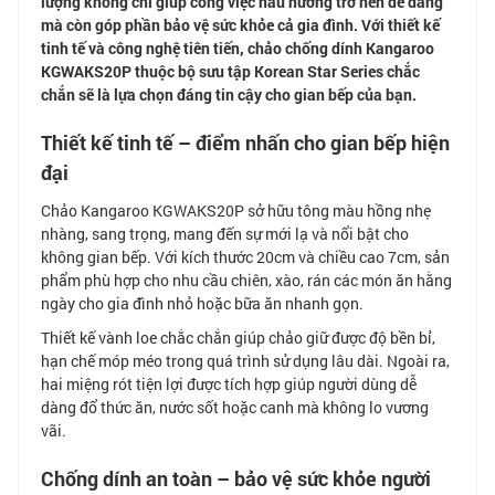
lượng không chỉ giúp công việc nấu nướng trở nên dễ dàng
mà còn góp phần bảo vệ sức khỏe cả gia đình. Với thiết kế
tinh tế và công nghệ tiên tiến, chảo chống dính Kangaroo
KGWAKS20P thuộc bộ sưu tập Korean Star Series chắc
chắn sẽ là lựa chọn đáng tin cậy cho gian bếp của bạn.
Thiết kế tinh tế – điểm nhấn cho gian bếp hiện
đại
Chảo Kangaroo KGWAKS20P sở hữu tông màu hồng nhẹ
nhàng, sang trọng, mang đến sự mới lạ và nổi bật cho
không gian bếp. Với kích thước 20cm và chiều cao 7cm, sản
phẩm phù hợp cho nhu cầu chiên, xào, rán các món ăn hằng
ngày cho gia đình nhỏ hoặc bữa ăn nhanh gọn.
Thiết kế vành loe chắc chắn giúp chảo giữ được độ bền bỉ,
hạn chế móp méo trong quá trình sử dụng lâu dài. Ngoài ra,
hai miệng rót tiện lợi được tích hợp giúp người dùng dễ
dàng đổ thức ăn, nước sốt hoặc canh mà không lo vương
vãi.
Chống dính an toàn – bảo vệ sức khỏe người