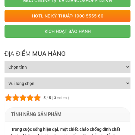
MUA ONLINE TẠI KANGAROOSHOPPING.VN
bếp tinh tế
HOTLINE KỸ THUẬT: 1900 5555 66
KÍCH HOẠT BẢO HÀNH
ĐỊA ĐIỂM
MUA HÀNG
5
/
5
(
3
votes
)
TÍNH NĂNG SẢN PHẨM
Trong cuộc sống hiện đại, một chiếc chảo chống dính chất