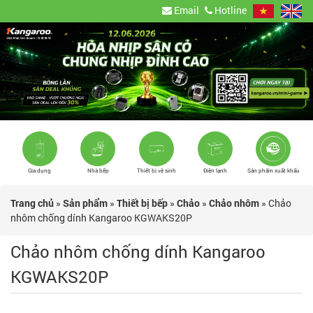
Email
Hotline
Gia dụng
Nhà bếp
Thiết bị vệ sinh
Điện lạnh
Sản phẩm xuất khẩu
Trang chủ
»
Sản phẩm
»
Thiết bị bếp
»
Chảo
»
Chảo nhôm
»
Chảo
nhôm chống dính Kangaroo KGWAKS20P
Chảo nhôm chống dính Kangaroo
KGWAKS20P