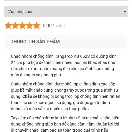
5
/
5
(
1
vote
)
THÔNG TIN SẢN PHẨM
Chảo nhôm chống dính Kangaroo KG 662S có đường kính
24 cm phù hợp để thực hiện nhiều món ăn khác nhau như
rán, chiên, xào…nhằm mang đến cho gia đình bạn những
món ăn ngon và phong phú.
Chảo nhôm chống dính được phủ lớp chống dính cao cấp
giúp bề mặt chảo cứng, chống trầy xước trong quá trình sử
dụng.
Chảo
sẽ không bị bong tróc lớp chống dính nên rất an
toàn cho sức khỏe người sử dụng, giữ được giá trị dinh
dưỡng và màu sắc tự nhiên cho thực phẩm.
Tay cầm của chảo được làm từ nhựa Silicon chắc chắn, tiện
dụng, chống nóng giúp bạn dễ dàng cầm nắm, thuận lợi khi
di chuyển chảo, đảm bảo an toàn trong quá trình nấu