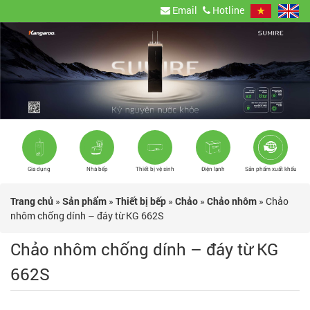
Email
Hotline
Gia dụng
Nhà bếp
Thiết bị vệ sinh
Điện lạnh
Sản phẩm xuất khẩu
Trang chủ
»
Sản phẩm
»
Thiết bị bếp
»
Chảo
»
Chảo nhôm
»
Chảo
nhôm chống dính – đáy từ KG 662S
Chảo nhôm chống dính – đáy từ KG
662S