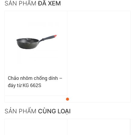
SẢN PHẨM
ĐÃ XEM
Chảo nhôm chống dính –
đáy từ KG 662S
SẢN PHẨM
CÙNG LOẠI