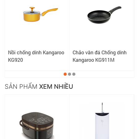
M
Nồi chống dính Kangaroo
Chảo vân đá Chống dính
KG920
Kangaroo KG911M
SẢN PHẨM
XEM NHIỀU