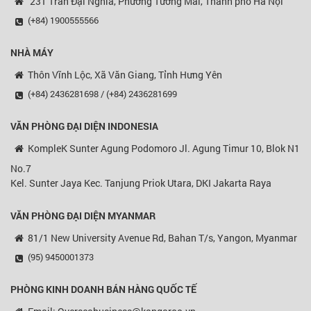
231 Trần Đại Nghĩa, Phường Tương Mai, Thành phố Hà Nội
(+84) 1900555566
NHÀ MÁY
Thôn Vĩnh Lộc, Xã Văn Giang, Tỉnh Hưng Yên
(+84) 2436281698 / (+84) 2436281699
VĂN PHÒNG ĐẠI DIỆN
INDONESIA
KompleK Sunter Agung Podomoro Jl. Agung Timur 10, Blok N1
No.7
Kel. Sunter Jaya Kec. Tanjung Priok Utara, DKI Jakarta Raya
VĂN PHÒNG ĐẠI DIỆN MYANMAR
81/1 New University Avenue Rd, Bahan T/s, Yangon, Myanmar
(95) 9450001373
PHÒNG KINH DOANH BÁN HÀNG QUỐC TẾ