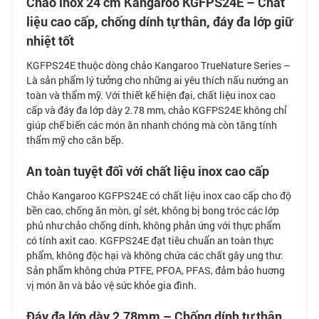
Chảo inox 24 cm Kangaroo KGFPS24E – Chất
liệu cao cấp, chống dính tự thân, đáy đa lớp giữ
nhiệt tốt
KGFPS24E thuộc dòng chảo Kangaroo TrueNature Series –
Là sản phẩm lý tưởng cho những ai yêu thích nấu nướng an
toàn và thẩm mỹ. Với thiết kế hiện đại, chất liệu inox cao
cấp và đáy đa lớp dày 2.78 mm, chảo KGFPS24E không chỉ
giúp chế biến các món ăn nhanh chóng mà còn tăng tính
thẩm mỹ cho căn bếp.
An toàn tuyệt đối với chất liệu inox cao cấp
Chảo Kangaroo KGFPS24E có chất liệu inox cao cấp cho độ
bền cao, chống ăn mòn, gỉ sét, không bị bong tróc các lớp
phủ như chảo chống dính, không phản ứng với thực phẩm
có tính axit cao. KGFPS24E đạt tiêu chuẩn an toàn thực
phẩm, không độc hại và không chứa các chất gây ung thư.
Sản phẩm không chứa PTFE, PFOA, PFAS, đảm bảo huơng
vị món ăn và bảo vệ sức khỏe gia đình.
Đáy đa lớp dày 2.78mm – Chống dính tự thân,