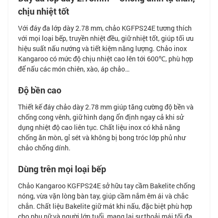
chịu nhiệt tốt
Với đáy đa lớp dày 2.78 mm, chảo KGFPS24E tương thích
với mọi loại bếp, truyền nhiệt đều, giữ nhiệt tốt, giúp tối ưu
hiệu suất nấu nướng và tiết kiệm năng lượng. Chảo inox
Kangaroo có mức độ chịu nhiệt cao lên tới 600℃, phù hợp
để nấu các món chiên, xào, áp chảo…
Độ bền cao
Thiết kế đáy chảo dày 2.78 mm giúp tăng cường độ bền và
chống cong vênh, giữ hình dạng ổn định ngay cả khi sử
dụng nhiệt độ cao liên tục. Chất liệu inox có khả năng
chống ăn mòn, gỉ sét và không bị bong tróc lớp phủ như
chảo chống dính.
Dùng trên mọi loại bếp
Chảo Kangaroo KGFPS24E sở hữu tay cầm Bakelite chống
nóng, vừa vặn lòng bàn tay, giúp cầm nắm êm ái và chắc
chắn. Chất liệu Bakelite giữ mát khi nấu, đặc biệt phù hợp
cho phụ nữ và người lớn tuổi, mang lại sự thoải mái tối đa