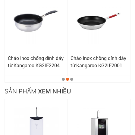
y
Chảo inox chống dính đáy
Chảo inox chống dính đáy
từ Kangaroo KG2IF2204
từ Kangaroo KG2IF2001
SẢN PHẨM
XEM NHIỀU