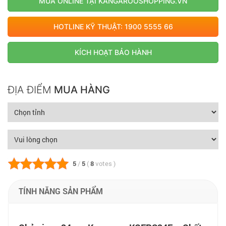
MUA ONLINE TẠI KANGAROOSHOPPING.VN
HOTLINE KỸ THUẬT: 1900 5555 66
KÍCH HOẠT BẢO HÀNH
ĐỊA ĐIỂM
MUA HÀNG
5
/
5
(
8
votes
)
TÍNH NĂNG SẢN PHẨM