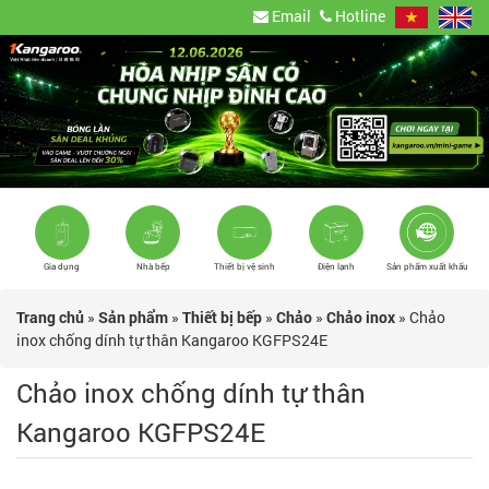
Email
Hotline
Gia dụng
Nhà bếp
Thiết bị vệ sinh
Điện lạnh
Sản phẩm xuất khẩu
Trang chủ
»
Sản phẩm
»
Thiết bị bếp
»
Chảo
»
Chảo inox
»
Chảo
inox chống dính tự thân Kangaroo KGFPS24E
Chảo inox chống dính tự thân
Kangaroo KGFPS24E