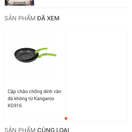
SẢN PHẨM
ĐÃ XEM
Cặp chảo chống dính vân
đá không từ Kangaroo
KG916
SẢN PHẨM
CÙNG LOẠI