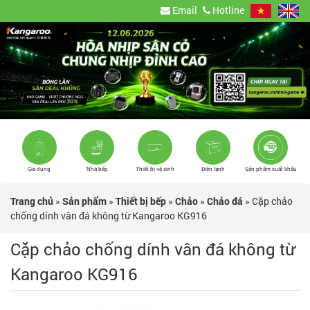
Email
Hotline
Gia dụng
Nhà bếp
Thiết bị vệ sinh
Điện lạnh
Sản phẩm xuất khẩu
Trang chủ
»
Sản phẩm
»
Thiết bị bếp
»
Chảo
»
Chảo đá
»
Cặp chảo
chống dính vân đá không từ Kangaroo KG916
Cặp chảo chống dính vân đá không từ
Kangaroo KG916