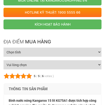
MUA ONLINE TẠI KANGAROOSHOPPING.VN
HOTLINE KỸ THUẬT: 1900 5555 66
KÍCH HOẠT BẢO HÀNH
ĐỊA ĐIỂM
MUA HÀNG
5
/
5
(
6
votes
)
THÔNG TIN SẢN PHẨM
Bình nước nóng Kangaroo 15 lít KG75A1 được tích hợp công