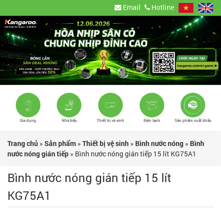
Email
Hotline
Gia dụng
Nhà bếp
Thiết bị vệ sinh
Điện lạnh
Sản phẩm xuất khẩu
Trang chủ
»
Sản phẩm
»
Thiết bị vệ sinh
»
Bình nước nóng
»
Bình
nước nóng gián tiếp
»
Bình nước nóng gián tiếp 15 lít KG75A1
Bình nước nóng gián tiếp 15 lít
KG75A1