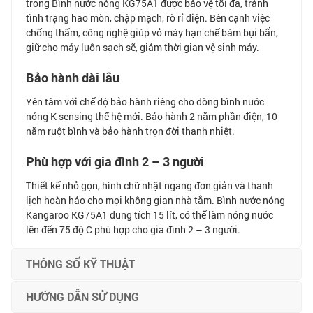
trong Bình nước nóng KG75A1 được bảo vệ tối đa, tránh
tình trạng hao mòn, chập mạch, rò rỉ điện. Bên cạnh việc
chống thấm, công nghệ giúp vỏ máy hạn chế bám bụi bẩn,
giữ cho máy luôn sạch sẽ, giảm thời gian vệ sinh máy.
Bảo hành dài lâu
Yên tâm với chế độ bảo hành riêng cho dòng bình nước
nóng K-sensing thế hệ mới. Bảo hành 2 năm phần điện, 10
năm ruột bình và bảo hành trọn đời thanh nhiệt.
Phù hợp với gia đình 2 – 3 người
Thiết kế nhỏ gọn, hình chữ nhật ngang đơn giản và thanh
lịch hoàn hảo cho mọi không gian nhà tắm. Bình nước nóng
Kangaroo KG75A1 dung tích 15 lít, có thể làm nóng nước
lên đến 75 độ C phù hợp cho gia đình 2 – 3 người.
THÔNG SỐ KỸ THUẬT
HƯỚNG DẪN SỬ DỤNG