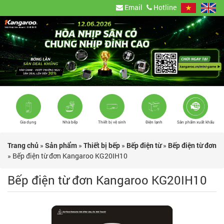
Email
Hotline
Gia dụng
Nhà bếp
Thiết bị vệ sinh
Điện lạnh
Sản phẩm xuất khẩu
Trang chủ
»
Sản phẩm
»
Thiết bị bếp
»
Bếp điện từ
»
Bếp điện từ đơn
»
Bếp điện từ đơn Kangaroo KG20IH10
Bếp điện từ đơn Kangaroo KG20IH10