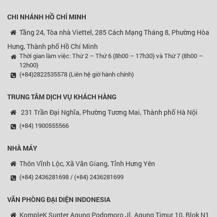
CHI NHÁNH HỒ CHÍ MINH
Tầng 24, Tòa nhà Viettel, 285 Cách Mạng Tháng 8, Phường Hòa
Hưng, Thành phố Hồ Chí Minh
Thời gian làm việc: Thứ 2 – Thứ 6 (8h00 – 17h30) và Thứ 7 (8h00 –
12h00)
(+84)2822535578 (Liên hệ giờ hành chính)
TRUNG TÂM DỊCH VỤ KHÁCH HÀNG
231 Trần Đại Nghĩa, Phường Tương Mai, Thành phố Hà Nội
(+84) 1900555566
NHÀ MÁY
Thôn Vĩnh Lộc, Xã Văn Giang, Tỉnh Hưng Yên
(+84) 2436281698 / (+84) 2436281699
VĂN PHÒNG ĐẠI DIỆN
INDONESIA
KompleK Sunter Agung Podomoro Jl. Agung Timur 10, Blok N1