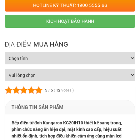
HOTLINE KỸ THUẬT: 1900 5555 66
KÍCH HOẠT BẢO HÀNH
ĐỊA ĐIỂM
MUA HÀNG
5
/
5
(
12
votes
)
THÔNG TIN SẢN PHẨM
Bếp điện từ đơn Kangaroo KG20IH10 thiết kế sang trọng,
phím chức năng ẩn hiện đại, mặt kính cao cấp, hiệu suất
nhiệt ổn định, tích hợp điều khiển cảm ứng cùng màn led