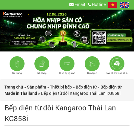
Email
Hotline
Gia dụng
Nhà bếp
Thiết bị vệ sinh
Điện lạnh
Sản phẩm xuất khẩu
Trang chủ
»
Sản phẩm
»
Thiết bị bếp
»
Bếp điện từ
»
Bếp điện từ
Made in Thailand
»
Bếp điện từ đôi Kangaroo Thái Lan KG858i
Bếp điện từ đôi Kangaroo Thái Lan
KG858i