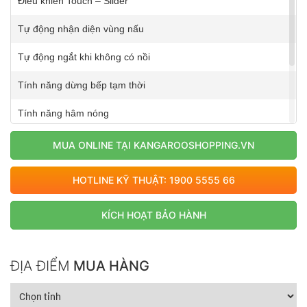
Điều khiển Touch – Slider
Tự động nhận diện vùng nấu
Tự động ngắt khi không có nồi
Tính năng dừng bếp tạm thời
Tính năng hâm nóng
Hẹn giờ, khóa phím
MUA ONLINE TẠI KANGAROOSHOPPING.VN
Hệ thống bảo vệ tự ngắt khi quá nhiệt
HOTLINE KỸ THUẬT: 1900 5555 66
Cảnh báo dư nhiệt
KÍCH HOẠT BẢO HÀNH
ĐỊA ĐIỂM
MUA HÀNG