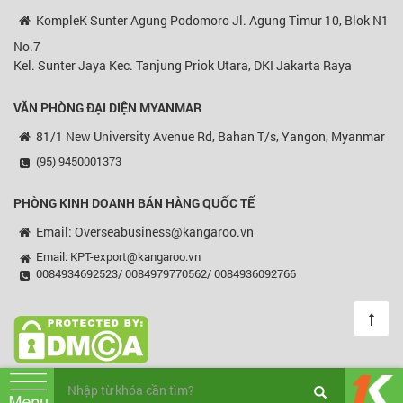
KompleK Sunter Agung Podomoro Jl. Agung Timur 10, Blok N1
No.7
Kel. Sunter Jaya Kec. Tanjung Priok Utara, DKI Jakarta Raya
VĂN PHÒNG ĐẠI DIỆN MYANMAR
81/1 New University Avenue Rd, Bahan T/s, Yangon, Myanmar
(95) 9450001373
PHÒNG KINH DOANH BÁN HÀNG QUỐC TẾ
Email: Overseabusiness@kangaroo.vn
Email: KPT-export@kangaroo.vn
0084934692523/ 0084979770562/ 0084936092766
© Copyright 2003 - 2018 Kangaroo, All rights reserved.