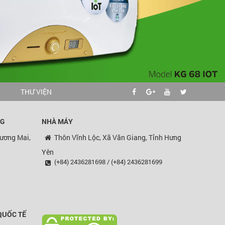
G
THƯ VIỆN
NG
NHÀ MÁY
ương Mai,
Thôn Vĩnh Lộc, Xã Văn Giang, Tỉnh Hưng
Yên
(+84) 2436281698 / (+84) 2436281699
QUỐC TẾ