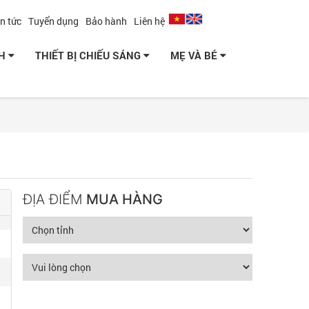
in tức
Tuyển dụng
Bảo hành
Liên hệ
NH
THIẾT BỊ CHIẾU SÁNG
MẸ VÀ BÉ
ĐỊA ĐIỂM
MUA HÀNG