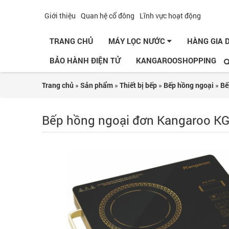
Giới thiệu
Quan hệ cổ đông
Lĩnh vực hoạt động
TRANG CHỦ
MÁY LỌC NƯỚC
HÀNG GIA
BẢO HÀNH ĐIỆN TỬ
KANGAROOSHOPPING
Trang chủ
»
Sản phẩm
»
Thiết bị bếp
»
Bếp hồng ngoại
»
Bế
Bếp hồng ngoại đơn Kangaroo K