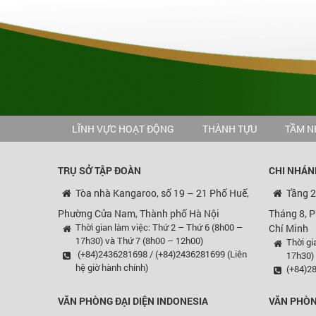
LĨNH VỰC HOẠT ĐỘNG
THÀNH TỰU
TẦM N
TRỤ SỞ TẬP ĐOÀN
CHI NHÁN
Tòa nhà Kangaroo, số 19 – 21 Phố Huế,
Tầng 2
Phường Cửa Nam, Thành phố Hà Nội
Tháng 8, 
Thời gian làm việc: Thứ 2 – Thứ 6 (8h00 –
Chí Minh
17h30) và Thứ 7 (8h00 – 12h00)
Thời gi
(+84)2436281698 / (+84)2436281699 (Liên
17h30)
hệ giờ hành chính)
(+84)28
VĂN PHÒNG ĐẠI DIỆN
INDONESIA
VĂN PHÒN