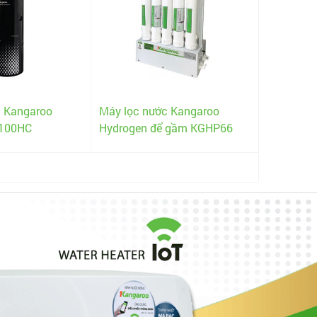
Máy làm 
c Kangaroo
Máy lọc nước Kangaroo
12 cốc K
G100HC
Hydrogen để gầm KGHP66