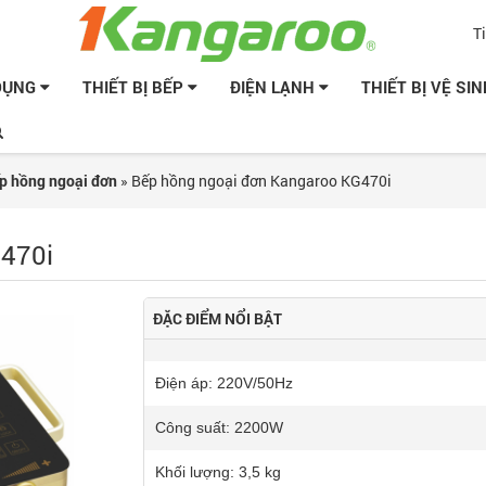
T
 DỤNG
THIẾT BỊ BẾP
ĐIỆN LẠNH
THIẾT BỊ VỆ SI
p hồng ngoại đơn
»
Bếp hồng ngoại đơn Kangaroo KG470i
G470i
ĐẶC ĐIỂM NỔI BẬT
Điện áp: 220V/50Hz
Công suất: 2200W
Khối lượng: 3,5 kg