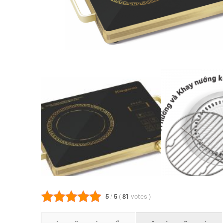
5
/
5
(
81
votes
)