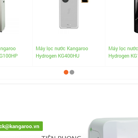
angaroo
Máy lọc nước Kangaroo
Máy lọc nướ
KG100HP
Hydrogen KG400HU
Hydrogen K
ack@kangaroo.vn