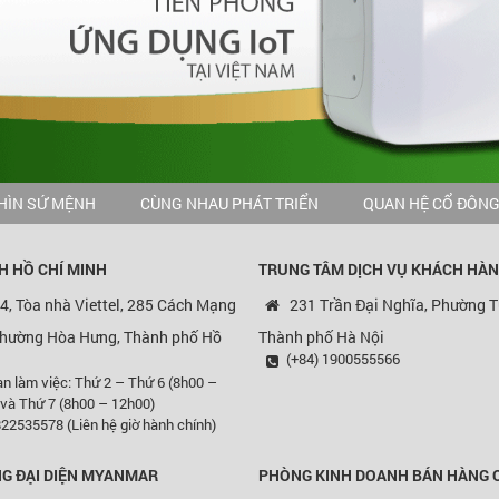
HÌN SỨ MỆNH
CÙNG NHAU PHÁT TRIỂN
QUAN HỆ CỔ ĐÔN
H HỒ CHÍ MINH
TRUNG TÂM DỊCH VỤ KHÁCH HÀ
4, Tòa nhà Viettel, 285 Cách Mạng
231 Trần Đại Nghĩa, Phường T
Phường Hòa Hưng, Thành phố Hồ
Thành phố Hà Nội
(+84) 1900555566
an làm việc: Thứ 2 – Thứ 6 (8h00 –
 và Thứ 7 (8h00 – 12h00)
22535578 (Liên hệ giờ hành chính)
G ĐẠI DIỆN MYANMAR
PHÒNG KINH DOANH BÁN HÀNG 