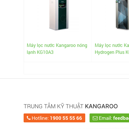
ogen
Máy lọc nước Kangaroo nóng
Máy lọc nước K
lạnh KG10A3
Hydrogen Plus 
TRUNG TÂM KỸ THUẬT
KANGAROO
Hotline:
1900 55 55 66
Email:
feedb