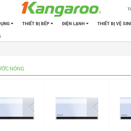
T
 DỤNG
THIẾT BỊ BẾP
ĐIỆN LẠNH
THIẾT BỊ VỆ SI
ƯỚC NÓNG