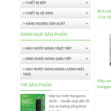
THIẾT BỊ BẾP
Bình nư
THIẾT BỊ VỆ SINH
15 lít 
HÀNG NGƯNG SẢN XUẤT
DANH MỤC SẢN PHẨM
MÁY NƯỚC NÓNG TRỰC TIẾP
BÌNH NƯỚC NÓNG GIÁN TIẾP
MÁY NƯỚC NÓNG NĂNG LƯỢNG MẶT
TRỜI
Máy nướ
TIN SẢN PHẨM
Kangar
Máy lọc nước Kangaroo
2026 – Chuẩn mực dẫn lối
cho xu hướng sống khỏe