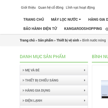
Giới thiệu
Quan hệ cổ đông
Lĩnh vực hoạt động
TRANG CHỦ
MÁY LỌC NƯỚC
HÀNG GIA
BẢO HÀNH ĐIỆN TỬ
KANGAROOSHOPPING
Trang chủ
»
Sản phẩm
»
Thiết bị vệ sinh
»
Bình nước nóng
DANH MỤC SẢN PHẨM
BÌNH N
MẸ VÀ BÉ
THIẾT BỊ CHIẾU SÁNG
HÀNG GIA DỤNG
ĐIỆN LẠNH