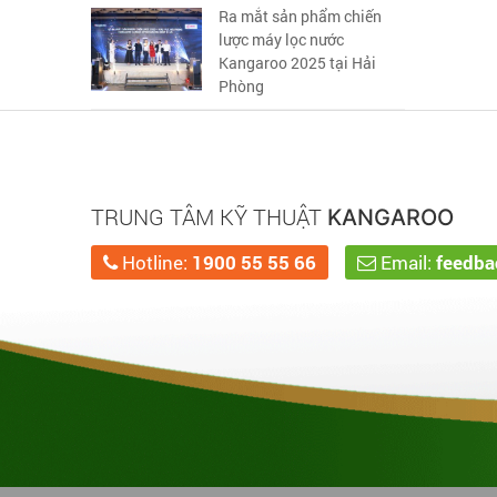
Ra mắt sản phẩm chiến
lược máy lọc nước
Kangaroo 2025 tại Hải
Phòng
TRUNG TÂM KỸ THUẬT
KANGAROO
Hotline:
1900 55 55 66
Email:
feedb