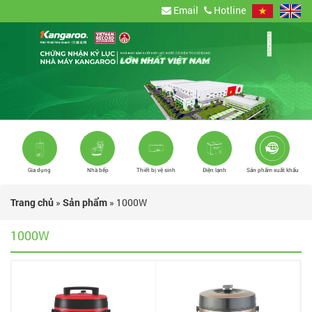
Email
Hotline
Gia dụng
Nhà bếp
Thiết bị vệ sinh
Điện lạnh
Sản phẩm xuất khẩu
Trang chủ
»
Sản phẩm
»
1000W
1000W