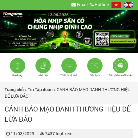
Email
Hotline
Gia dụng
Nhà bếp
Thiết bị vệ sinh
Điện lạnh
Sản phẩm xuất khẩu
Trang chủ
»
Tin Tập đoàn
»
CẢNH BÁO MẠO DANH THƯƠNG HIỆU
ĐỂ LỪA ĐẢO
CẢNH BÁO MẠO DANH THƯƠNG HIỆU ĐỂ
LỪA ĐẢO
11/03/2023
7437 lượt xem