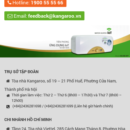
Hotline:
1900 55 55 66
Email:
feedback@kangaroo.vn
TRỤ SỞ TẬP ĐOÀN
Tòa nhà Kangaroo, số 19 – 21 Phố Huế, Phường Cửa Nam,
Thành phố Hà Nội
Thời gian làm việc: Thứ 2 – Thứ 6 (8h00 – 17h30) và Thứ 7 (8h00 –
12h00)
(+84)2436281698 / (+84)2436281699 (Liên hệ giờ hành chính)
CHI NHÁNH HỒ CHÍ MINH
Tầng 24, Tòa nhà Viettel, 285 Cách Mạng Tháng 8, Phường Hòa