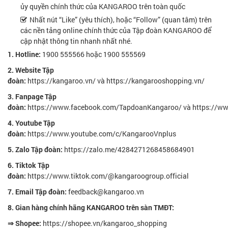
ủy quyền chính thức của KANGAROO trên toàn quốc
Nhất nút “Like” (yêu thích), hoặc “Follow” (quan tâm) trên
các nền tảng online chính thức của Tập đoàn KANGAROO để
cập nhật thông tin nhanh nhất nhé.
1. Hotline:
1900 555566 hoặc 1900 555569
2. Website Tập
đoàn:
https://kangaroo.vn/
và
https://kangarooshopping.vn/
3. Fanpage Tập
đoàn:
https://www.facebook.com/TapdoanKangaroo/
và
https://w
4. Youtube Tập
đoàn:
https://www.youtube.com/c/KangarooVnplus
5. Zalo Tập đoàn:
https://zalo.me/4284271268458684901
6. Tiktok Tập
đoàn:
https://www.tiktok.com/@kangaroogroup.official
7. Email Tập đoàn:
feedback@kangaroo.vn
8. Gian hàng chính hãng KANGAROO trên sàn TMĐT:
⇒ Shopee:
https://shopee.vn/kangaroo_shopping