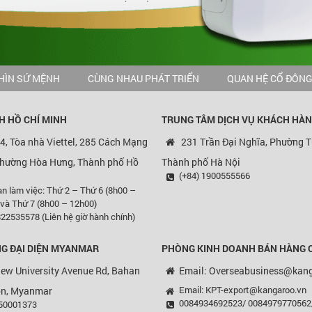
HÌN SỨ MỆNH
CÙNG NHAU PHÁT TRIỂN
QUAN HỆ CỔ ĐÔN
H HỒ CHÍ MINH
TRUNG TÂM DỊCH VỤ KHÁCH HÀ
4, Tòa nhà Viettel, 285 Cách Mạng
231 Trần Đại Nghĩa, Phường T
Phường Hòa Hưng, Thành phố Hồ
Thành phố Hà Nội
(+84) 1900555566
an làm việc: Thứ 2 – Thứ 6 (8h00 –
 và Thứ 7 (8h00 – 12h00)
22535578 (Liên hệ giờ hành chính)
G ĐẠI DIỆN MYANMAR
PHÒNG KINH DOANH BÁN HÀNG 
ew University Avenue Rd, Bahan
Email: Overseabusiness@kan
Email: KPT-export@kangaroo.vn
on, Myanmar
0084934692523/ 0084979770562
450001373