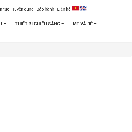
in tức
Tuyển dụng
Bảo hành
Liên hệ
NH
THIẾT BỊ CHIẾU SÁNG
MẸ VÀ BÉ