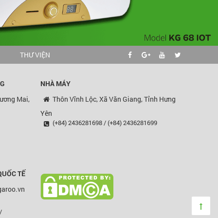
G
THƯ VIỆN
NG
NHÀ MÁY
ương Mai,
Thôn Vĩnh Lộc, Xã Văn Giang, Tỉnh Hưng
Yên
(+84) 2436281698 / (+84) 2436281699
QUỐC TẾ
garoo.vn
/