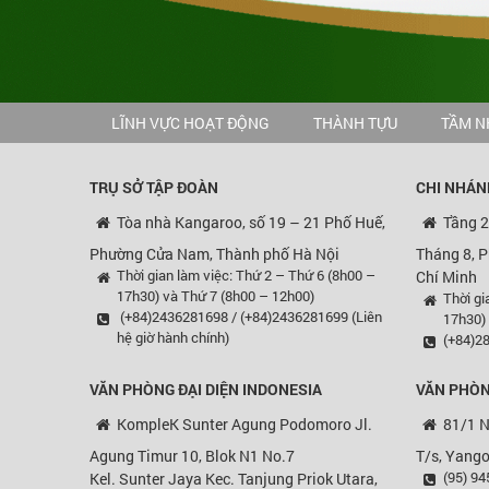
LĨNH VỰC HOẠT ĐỘNG
THÀNH TỰU
TẦM N
TRỤ SỞ TẬP ĐOÀN
CHI NHÁN
Tòa nhà Kangaroo, số 19 – 21 Phố Huế,
Tầng 2
Phường Cửa Nam, Thành phố Hà Nội
Tháng 8, 
Thời gian làm việc: Thứ 2 – Thứ 6 (8h00 –
Chí Minh
17h30) và Thứ 7 (8h00 – 12h00)
Thời gi
(+84)2436281698 / (+84)2436281699 (Liên
17h30)
hệ giờ hành chính)
(+84)28
VĂN PHÒNG ĐẠI DIỆN
INDONESIA
VĂN PHÒN
KompleK Sunter Agung Podomoro Jl.
81/1 N
Agung Timur 10, Blok N1 No.7
T/s, Yang
(95) 9
Kel. Sunter Jaya Kec. Tanjung Priok Utara,