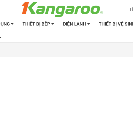
T
 DỤNG
THIẾT BỊ BẾP
ĐIỆN LẠNH
THIẾT BỊ VỆ SI