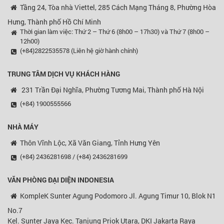
Tầng 24, Tòa nhà Viettel, 285 Cách Mạng Tháng 8, Phường Hòa
Hưng, Thành phố Hồ Chí Minh
Thời gian làm việc: Thứ 2 – Thứ 6 (8h00 – 17h30) và Thứ 7 (8h00 –
12h00)
(+84)2822535578 (Liên hệ giờ hành chính)
TRUNG TÂM DỊCH VỤ KHÁCH HÀNG
231 Trần Đại Nghĩa, Phường Tương Mai, Thành phố Hà Nội
(+84) 1900555566
NHÀ MÁY
Thôn Vĩnh Lộc, Xã Văn Giang, Tỉnh Hưng Yên
(+84) 2436281698 / (+84) 2436281699
VĂN PHÒNG ĐẠI DIỆN
INDONESIA
KompleK Sunter Agung Podomoro Jl. Agung Timur 10, Blok N1
No.7
Kel. Sunter Jaya Kec. Tanjung Priok Utara, DKI Jakarta Raya