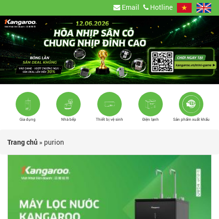
Email
Hotline
Gia dụng
Nhà bếp
Thiết bị vệ sinh
Điện lạnh
Sản phẩm xuất khẩu
Trang chủ
»
purion