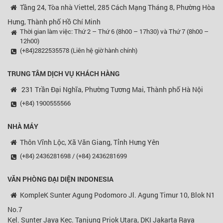
Tầng 24, Tòa nhà Viettel, 285 Cách Mạng Tháng 8, Phường Hòa
Hưng, Thành phố Hồ Chí Minh
Thời gian làm việc: Thứ 2 – Thứ 6 (8h00 – 17h30) và Thứ 7 (8h00 –
12h00)
(+84)2822535578 (Liên hệ giờ hành chính)
TRUNG TÂM DỊCH VỤ KHÁCH HÀNG
231 Trần Đại Nghĩa, Phường Tương Mai, Thành phố Hà Nội
(+84) 1900555566
NHÀ MÁY
Thôn Vĩnh Lộc, Xã Văn Giang, Tỉnh Hưng Yên
(+84) 2436281698 / (+84) 2436281699
VĂN PHÒNG ĐẠI DIỆN
INDONESIA
KompleK Sunter Agung Podomoro Jl. Agung Timur 10, Blok N1
No.7
Kel. Sunter Jaya Kec. Tanjung Priok Utara, DKI Jakarta Raya