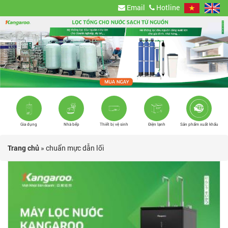
Email
Hotline
Gia dụng
Nhà bếp
Thiết bị vệ sinh
Điện lạnh
Sản phẩm xuất khẩu
Trang chủ
»
chuẩn mực dẫn lối