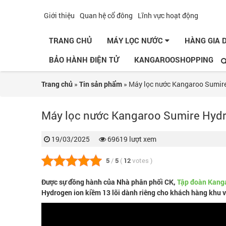
Giới thiệu
Quan hệ cổ đông
Lĩnh vực hoạt động
TRANG CHỦ
MÁY LỌC NƯỚC
HÀNG GIA
BẢO HÀNH ĐIỆN TỬ
KANGAROOSHOPPING
Trang chủ
»
Tin sản phẩm
»
Máy lọc nước Kangaroo Sumire
Máy lọc nước Kangaroo Sumire Hydr
19/03/2025
69619 lượt xem
5
/
5
(
12
votes
)
Được sự đồng hành của Nhà phân phối CK,
Tập đoàn Kang
Hydrogen ion kiềm 13 lõi dành riêng cho khách hàng khu 