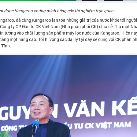
ềm được Kangaroo chứng minh bằng các thí nghiệm trực quan
garoo, đã cùng Kangaroo lan tỏa những giá trị của nước khỏe tới người
 Công ty CP Đầu tư CK Việt Nam (Nhà phân phối CK) chia sẻ: “Là một N
 tin tưởng vào chất lượng sản phẩm máy lọc nước của Kangaroo. Hiện nay
àng một nâng cao. Tôi hi vọng các đại lý tại đây sẽ cùng với CK phân p
 Tĩnh.