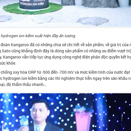
hydrogen ion kiềm xuất hiện đầy ấn tượng
àn Kangaroo đã có những chia sẻ chi tiết về sản phẩm, về giá trị của
g Sato cũng khẳng định đây là dòng sản phẩm có những ưu điểm vượt trộ
này, Kangaroo vẫn tiếp tục ứng dụng công nghệ điện phân độc quyền kết h
sức khỏe.
chống oxy hóa ORP từ -500 đến -700 mV và mức kiềm tính của nước đạt 
 hydrogen ion kiềm bằng các thí nghiệm thực tiễn ngay trên sân khấu n
 hại, độ thẩm thấu nhanh…