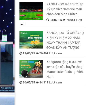
KANGAROO lần thứ 2 lập
Kỷ lục Việt Nam với màn
chào đón Man United
03/07/25
78,051 Lượt
xem
KANGAROO TỔ CHỨC SỰ
KIỆN KỶ NIỆM 22 NĂM
NGÀY THÀNH LẬP TẬP
ĐOÀN ĐẦY ẤN TƯỢNG
13/06/25
76,461 Lượt xem
Kangaroo tặng 6.000 vé
xem trận cầu huyền thoại
Manchester Reds tại Việt
Nam
30/05/25
84,317 Lượt xem