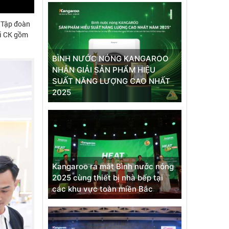
 Tập đoàn
ối CK gồm
BÌNH NƯỚC NÓNG KANGAROO
NHẬN GIẢI SẢN PHẨM HIỆU
SUẤT NĂNG LƯỢNG CAO NHẤT
2025
Kangaroo ra mắt Bình nước nóng
2025 cùng thiết bị nhà bếp tại
các khu vực toàn miền Bắc