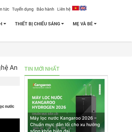
in tức
Tuyển dụng
Bảo hành
Liên hệ
NH
THIẾT BỊ CHIẾU SÁNG
MẸ VÀ BÉ
ghệ An
TIN MỚI NHẤT
lọc nước
Máy lọc nước Kangaroo 2026 –
Chuẩn mực dẫn lối cho xu hướng
sống khỏe hiện đại