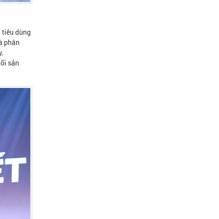
 tiêu dùng
hà phân
,
hối sản