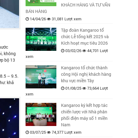
KHÁCH HÀNG VÀ TƯ VẤN
BÁN HÀNG
14/04/26
31,081 Lượt xem
Tập đoàn Kangaroo tổ
chức Lễ tổng kết 2025 và
Kích hoạt mục tiêu 2026
 nước
03/02/26
44,701 Lượt
i, không
xem
ợp bộ 13
Kangaroo tổ chức thành
công Hội nghị khách hàng
8.5 – 9.5.
khu vực miền Tây
hư: khả
01/08/25
73,664 Lượt
xem
Kangaroo ký kết hợp tác
chiến lược với Nhà phân
phối điện máy số 1 miền
Nam
03/07/25
74,377 Lượt xem