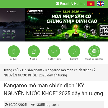
Email
Hotline
Gia dụng
Nhà bếp
Thiết bị vệ sinh
Điện lạnh
Sản phẩm xuất khẩu
Trang chủ
»
Tin sản phẩm
»
Kangaroo mở màn chiến dịch “KỶ
NGUYÊN NƯỚC KHỎE” 2025 đầy ấn tượng
Kangaroo mở màn chiến dịch “KỶ
NGUYÊN NƯỚC KHỎE” 2025 đầy ấn tượng
10/02/2025
13355 lượt xem