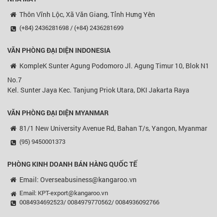
Thôn Vĩnh Lộc, Xã Văn Giang, Tỉnh Hưng Yên
(+84) 2436281698 / (+84) 2436281699
VĂN PHÒNG ĐẠI DIỆN
INDONESIA
KompleK Sunter Agung Podomoro Jl. Agung Timur 10, Blok N1
No.7
Kel. Sunter Jaya Kec. Tanjung Priok Utara, DKI Jakarta Raya
VĂN PHÒNG ĐẠI DIỆN MYANMAR
81/1 New University Avenue Rd, Bahan T/s, Yangon, Myanmar
(95) 9450001373
PHÒNG KINH DOANH BÁN HÀNG QUỐC TẾ
Email: Overseabusiness@kangaroo.vn
Email: KPT-export@kangaroo.vn
0084934692523/ 0084979770562/ 0084936092766